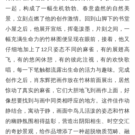
一起，构成了一幅生机勃勃、春意盎然的自然美
景，立刻点燃了他的创作激情。回到山脚下的书堂
小屋之后，他展开宣纸，挥毫泼墨，片刻之间，一
幅充满生命力的竹林图便呈现在眼前，接着，他又
仔细地加上了12只姿态不同的麻雀，有的展翅高
飞，有的悠闲休憩，有的彼此注视，有的欢快歌
唱，每一下笔触都流露出生命的活力与趣味。完成
创作之后，肖东辉把画作放在竹林前面展出，居然
惊动了真实的麻雀，它们大胆地飞到画作上面，好
像想要找到与画中同类相呼应的地方。这件佳作动
静结合，寓动于静，画面中鸟儿活泼的姿态和竹林
的幽静氛围相得益彰，营造出阴阳相生、时空交汇
的奇妙景观，给作品增添了一种超脱物质范畴、融