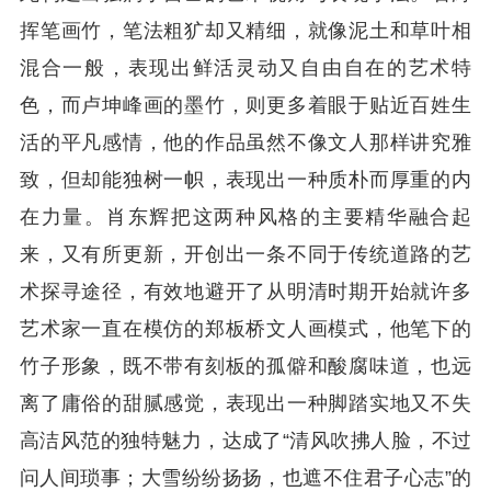
挥笔画竹，笔法粗犷却又精细，就像泥土和草叶相
混合一般，表现出鲜活灵动又自由自在的艺术特
色，而卢坤峰画的墨竹，则更多着眼于贴近百姓生
活的平凡感情，他的作品虽然不像文人那样讲究雅
致，但却能独树一帜，表现出一种质朴而厚重的内
在力量。肖东辉把这两种风格的主要精华融合起
来，又有所更新，开创出一条不同于传统道路的艺
术探寻途径，有效地避开了从明清时期开始就许多
艺术家一直在模仿的郑板桥文人画模式，他笔下的
竹子形象，既不带有刻板的孤僻和酸腐味道，也远
离了庸俗的甜腻感觉，表现出一种脚踏实地又不失
高洁风范的独特魅力，达成了“清风吹拂人脸，不过
问人间琐事；大雪纷纷扬扬，也遮不住君子心志”的