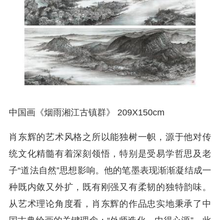
中国画《烟雨湘江古镇群》 209X150cm
肖东辉的艺术风格之所以能独树一帜，源于他对传
统文化精髓有着深刻领悟，特别是受易学哲思及老
子“道法自然”思想影响。他的笔墨表现渐渐凝结成一
种既内敛又外扩，既有刚强又有柔韧的独特韵味。
从艺术理论角度看，肖东辉的作品忠实地秉承了中