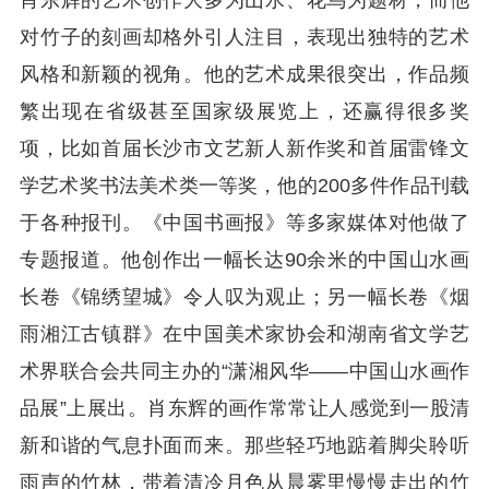
肖东辉的艺术创作大多为山水、花鸟为题材，而他
对竹子的刻画却格外引人注目，表现出独特的艺术
风格和新颖的视角。他的艺术成果很突出，作品频
繁出现在省级甚至国家级展览上，还赢得很多奖
项，比如首届长沙市文艺新人新作奖和首届雷锋文
学艺术奖书法美术类一等奖，他的200多件作品刊载
于各种报刊。《中国书画报》等多家媒体对他做了
专题报道。他创作出一幅长达90余米的中国山水画
长卷《锦绣望城》令人叹为观止；另一幅长卷《烟
雨湘江古镇群》在中国美术家协会和湖南省文学艺
术界联合会共同主办的“潇湘风华——中国山水画作
品展”上展出。肖东辉的画作常常让人感觉到一股清
新和谐的气息扑面而来。那些轻巧地踮着脚尖聆听
雨声的竹林，带着清冷月色从晨雾里慢慢走出的竹