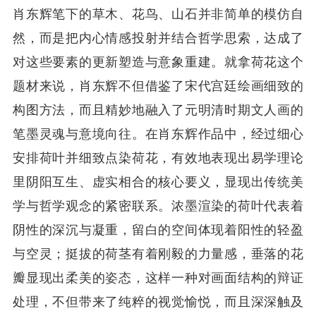
肖东辉笔下的草木、花鸟、山石并非简单的模仿自
然，而是把内心情感投射并结合哲学思索，达成了
对这些要素的更新塑造与意象重建。就拿荷花这个
题材来说，肖东辉不但借鉴了宋代宫廷绘画细致的
构图方法，而且精妙地融入了元明清时期文人画的
笔墨灵魂与意境向往。在肖东辉作品中，经过细心
安排荷叶并细致点染荷花，有效地表现出易学理论
里阴阳互生、虚实相合的核心要义，显现出传统美
学与哲学观念的紧密联系。浓墨渲染的荷叶代表着
阴性的深沉与凝重，留白的空间体现着阳性的轻盈
与空灵；挺拔的荷茎有着刚毅的力量感，垂落的花
瓣显现出柔美的姿态，这样一种对画面结构的辩证
处理，不但带来了纯粹的视觉愉悦，而且深深触及