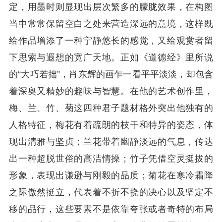
定，用墨时则显现出层次繁多的朦胧效果，在构图
当中常常保留空白之处来营造深远的意境，这样既
给作品增添了一种宁静悠长的感觉，又给观赏者留
下思索与遐想的宽广天地。正如《道德经》里所说
的“大巧若拙”，肖东辉的画乍一看平平淡淡，却包含
着深奥又精妙的趣味与智慧。在他的艺术创作里，
梅、兰、竹、菊这四种君子题材格外突出他独有的
人格特征，梅花有着疏朗的枝干和特异的姿态，体
现出清雅与坚贞；兰花带着幽静淡远的气息，传达
出一种超脱世俗的高洁情操；竹子凭借空灵挺拔的
形象，表现出谦逊与刚毅的品质；菊花在寒冷霜降
之际傲然挺立，代表着不折不挠的决心以及坚定不
移的品行，这些要素不是依靠夸张或者奇特的布局