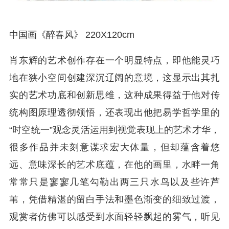
中国画《醉春风》 220X120cm
肖东辉的艺术创作存在一个明显特点，即他能灵巧
地在狭小空间创建深沉辽阔的意境，这显示出其扎
实的艺术功底和创新思维，这种成果得益于他对传
统构图原理透彻领悟，还表现出他把易学哲学里的
“时空统一”观念灵活运用到视觉表现上的艺术才华，
很多作品并未刻意谋求宏大体量，但却蕴含着悠
远、意味深长的艺术底蕴，在他的画里，水畔一角
常常只是寥寥几笔勾勒出两三只水鸟以及些许芦
苇，凭借精湛的留白手法和墨色渐变的细致过渡，
观赏者仿佛可以感受到水面轻轻飘起的雾气，听见