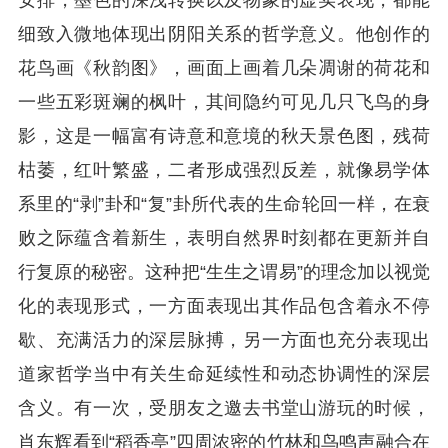
安排，墨色的深浅转换以及物象的虚实表现，都能
细致入微地体现出阴阳关系的哲学意义。他创作的
花鸟画《秋韵图》，画面上画着几朵凋谢的荷花和
一些五彩斑斓的枫叶，其间隐约可见几只飞鸟的身
影，这是一幅富有诗意和意境的秋天景色图，残荷
枯萎，红叶繁盛，二者形成强烈反差，就像易学体
系里的“剥”卦和“复”卦所代表的生命轮回一样，在衰
败之际蕴含着新生，表明自然界时刻都在更新并自
行复原的秘密。这种把“生生之谓易”的理念加以视觉
化的表现形式，一方面表现出其作品包含着永不停
歇、充满活力的深层脉搏，另一方面也充分表现出
道家哲学当中有关生命延续性和动态协调性的深层
含义。有一次，受朋友之邀去书堂山游玩的时候，
肖东辉看到“稻香亭”四周浓密的竹林和鸟鸣声融合在