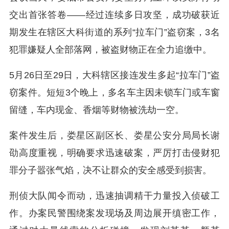
交出首张答卷——经过连续多日攻坚，成功破获近
期发生在辖区大科街道的系列“拉车门”盗窃案，3名
犯罪嫌疑人全部落网，被盗财物正在全力追缴中。
5月26日至29日，大科辖区接连发生多起“拉车门”盗
窃案件。短短3个晚上，多名车主因未锁车门或车窗
留缝，车内现金、香烟等财物被洗劫一空。
案件发生后，娄星区副区长、娄星公安分局局长谢
劭高度重视，明确要求迅速破案，严厉打击侵财犯
罪分子嚣张气焰，决不让群众的安全感受到损害。
刑侦大队闻令而动，迅速抽调精干力量投入侦破工
作。办案民警围绕案发现场及周边展开缜密工作，