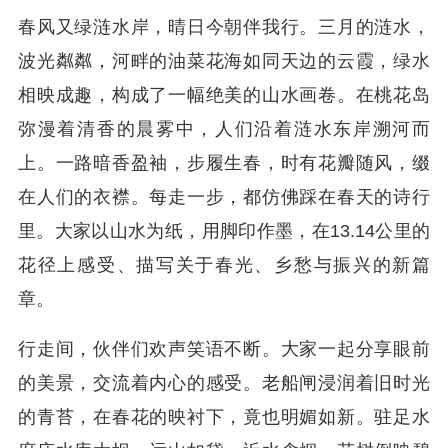
春风又绿涟水岸，晴日今朝伴我行。三月的涟水，
波光粼粼，河畔的油菜花海如同天边的云霞，绿水
相映成趣，构成了一幅绝美的山水画卷。在桃花岛
弥漫着清香的晨雾中，人们沿着涟水东岸溯河而
上。一路暗香盈袖，步履生春，时有花瓣随风，缀
在人们的衣襟。每走一步，都仿佛踩在春天的诗行
里。大家以山水为纸，用脚印作墨，在13.14公里的
花径上感受、描写关于春光、乡愁与振兴的新篇
章。
行走间，伙伴们欢声笑语不断。大家一起分享眼前
的美景，交流着内心的感受。老船闸浸润着旧时光
的青苔，在春花的映衬下，竟也明媚如新。驻足水