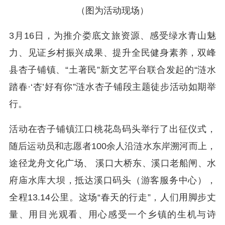
（
图为活动现场
）
3月16日，为推介娄底文旅资源、感受绿水青山魅
力、见证乡村振兴成果、提升全民健身素养，双峰
县杏子铺镇、“土著民”新文艺平台联合发起的“涟水
踏春·‘杏’好有你”涟水杏子铺段主题徒步活动如期举
行。
活动在杏子铺镇江口桃花岛码头举行了出征仪式，
随后运动员和志愿者100余人沿涟水东岸溯河而上，
途径龙舟文化广场、 溪口大桥东、溪口老船闸、水
府庙水库大坝，抵达溪口码头（游客服务中心），
全程13.14公里。这场“春天的行走”，人们用脚步丈
量、用目光观看、用心感受一个乡镇的生机与诗