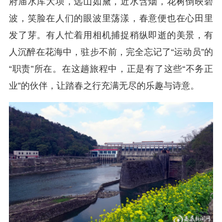
府庙水库大坝，远山如黛，近水含烟，花树倒映碧
波，笑脸在人们的眼波里荡漾，春意便也在心田里
发了芽。有人忙着用相机捕捉稍纵即逝的美景，有
人沉醉在花海中，驻步不前，完全忘记了“运动员”的
“职责”所在。在这趟旅程中，正是有了这些“不务正
业”的伙伴，让踏春之行充满无尽的乐趣与诗意。