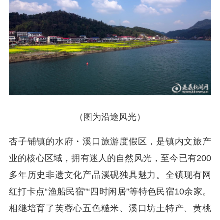
（
图为沿途风光
）
杏子铺镇的水府・溪口旅游度假区，是镇内文旅产
业的核心区域，拥有迷人的自然风光，至今已有200
多年历史非遗文化产品溪砚独具魅力。全镇现有网
红打卡点“渔船民宿”“四时闲居”等特色民宿10余家。
相继培育了芙蓉心五色糙米、溪口坊土特产、黄桃