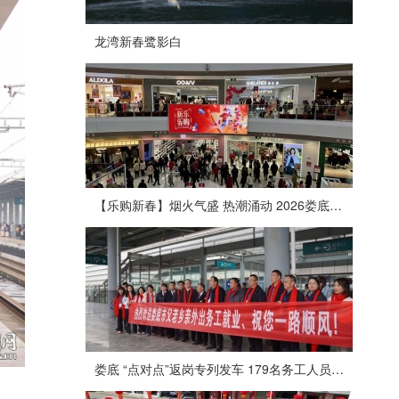
龙湾新春鹭影白
【乐购新春】烟火气盛 热潮涌动 2026娄底春节消费市场喜迎“开门红”
娄底 “点对点”返岗专列发车 179名务工人员免费赴沪