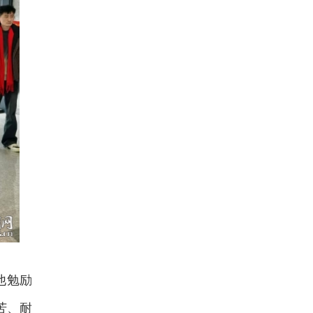
他勉励
苦、耐