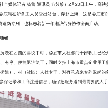
社全媒体记者 杨蕾 通讯员 方姣姣）2月20日上午，高铁
9名娄底籍在沪务工人员驶出站台，奔赴上海。这是娄底市20
免费返岗专列，也标志着新一年湘沪劳务协作全面启动。
顺畅
还沉浸在团圆的喜悦中时，娄底市人社部门干部职工已经
全、有序、便捷返沪复工，同时支持上海市重点企业用工
（街道）、村（社区）人社专干，对有意愿乘专列返岗的
参保记录和工商注册信息，确保把服务送到最需要的人手