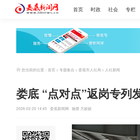
首页
时政
社会
专栏
您当前的位置：
首页
>
专题集合
>
娄底市人社局
>
人社新闻
娄底 “点对点”返岗专列
2026-02-20 14:45
娄底新闻网
杨蕾 方姣姣