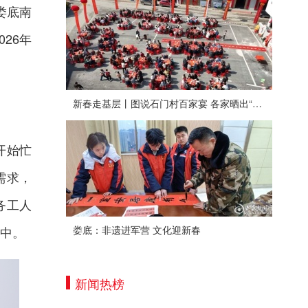
娄底南
26年
新春走基层丨图说石门村百家宴 各家晒出“拿手菜”
开始忙
需求，
务工人
中。
娄底：非遗进军营 文化迎新春
新闻热榜