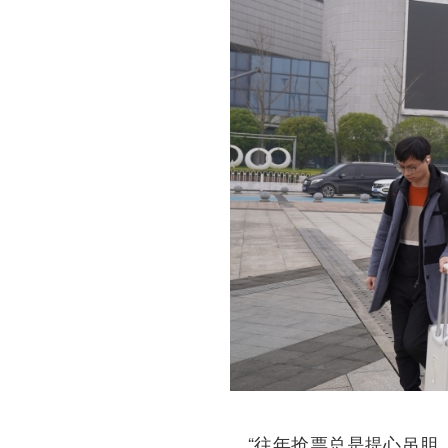
“往年抢票总是提心吊胆