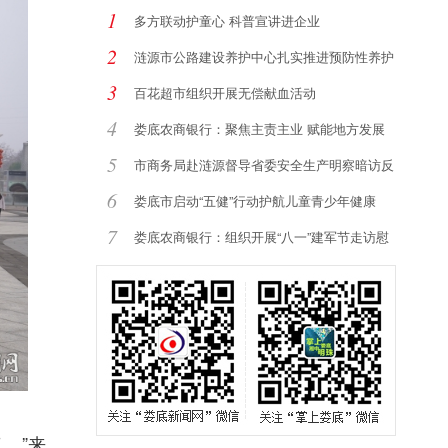
1
多方联动护童心 科普宣讲进企业
2
涟源市公路建设养护中心扎实推进预防性养护
提
3
百花超市组织开展无偿献血活动
4
娄底农商银行：聚焦主责主业 赋能地方发展
5
市商务局赴涟源督导省委安全生产明察暗访反
馈
6
娄底市启动“五健”行动护航儿童青少年健康
7
娄底农商银行：组织开展“八一”建军节走访慰
。”来