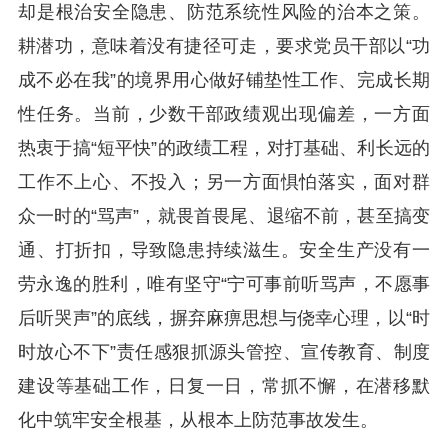
却是根治安全隐患、防范系统性风险的治本之策。
耕潜功，意味着没有捷径可走，要求党员干部以“功
成不必在我”的境界用心做好铺垫性工作、完成长期
性任务。当前，少数干部政绩观出现偏差，一方面
热衷于搞“短平快”的政绩工程，对打基础、利长远的
工作不上心、不投入；另一方面惧怕落实，面对群
众一时的“骂声”，就畏首畏尾、退缩不前，甚至搞变
通、打折扣，导致隐患持续滋生。安全生产没有一
劳永逸的胜利，唯有坚守“宁可事前听骂声，不愿事
后听哭声”的底线，摒弃麻痹思想与侥幸心理，以“时
时放心不下”责任感狠抓源头管控、宣传教育、制度
建设等基础工作，日复一日，常抓不懈，在潜移默
化中筑牢安全根基，从根本上防范事故发生。