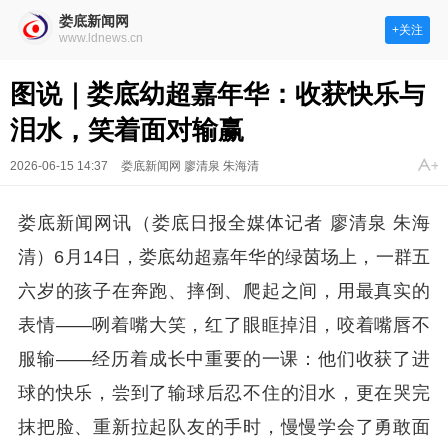
娄底新闻网
+关注
www.ldnews.cn
图说｜娄底幼超嘉年华：收获快乐与
泪水，笑着面对输赢
2026-06-15 14:37
娄底新闻网 廖清泉 朱海清
娄底新闻网讯（娄底日报全媒体记者 廖清泉 朱海
清）6月14日，娄底幼超嘉年华的绿茵场上，一群五
六岁的孩子在奔跑、摔倒、爬起之间，用最真实的
表情——咧着嘴大笑，红了眼眶掉泪，咬着嘴唇不
服输——经历着成长中重要的一课：他们收获了进
球的快乐，尝到了输球后忍不住的泪水，更在哭完
抹把脸、重新拉起队友的手时，慢慢学会了勇敢面