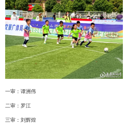
一审：谭洲伟
二审：罗江
三审：刘辉煌