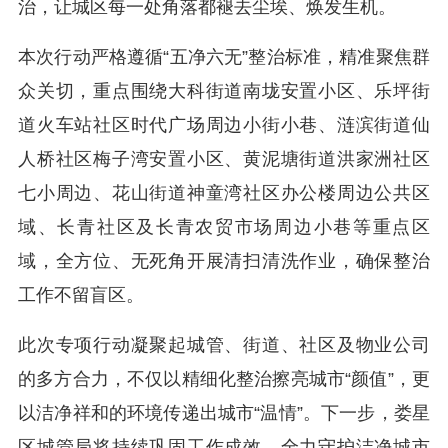
治，让城区每一处角落都褪去尘埃、焕发生机。
本次行动严格遵循“五净六无”整治标准，精准聚焦群
众关切，重点围绕大科街道南垅安置小区、乐坪街
道火车站社区时代广场周边小街小巷、涟滨街道仙
人桥社区梅子湾安置小区、黄泥塘街道洪家洲社区
七小周边、花山街道神童湾社区办公楼周边公共区
域、长青社区及长青农贸市场周边小巷等重点区
域，全方位、无死角开展清扫清洗作业，确保整治
工作不留盲区。
此次专项行动凝聚起城管、街道、社区及物业公司
的多方合力，不仅以精细化整治擦亮城市“颜值”，更
以洁净祥和的环境传递出城市“温情”。下一步，娄星
区城管局将持续巩固工作成效，全力守护洁净城市