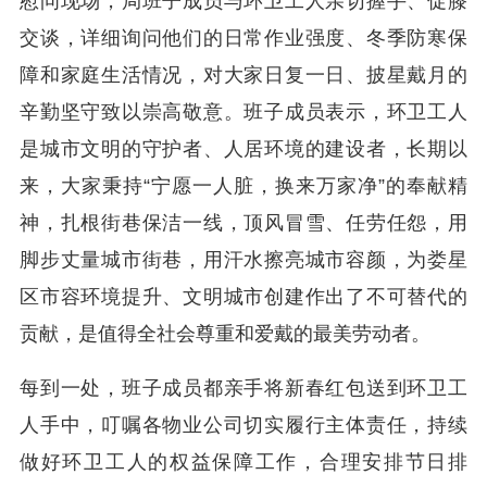
慰问现场，局班子成员与环卫工人亲切握手、促膝
交谈，详细询问他们的日常作业强度、冬季防寒保
障和家庭生活情况，对大家日复一日、披星戴月的
辛勤坚守致以崇高敬意。班子成员表示，环卫工人
是城市文明的守护者、人居环境的建设者，长期以
来，大家秉持“宁愿一人脏，换来万家净”的奉献精
神，扎根街巷保洁一线，顶风冒雪、任劳任怨，用
脚步丈量城市街巷，用汗水擦亮城市容颜，为娄星
区市容环境提升、文明城市创建作出了不可替代的
贡献，是值得全社会尊重和爱戴的最美劳动者。
每到一处，班子成员都亲手将新春红包送到环卫工
人手中，叮嘱各物业公司切实履行主体责任，持续
做好环卫工人的权益保障工作，合理安排节日排