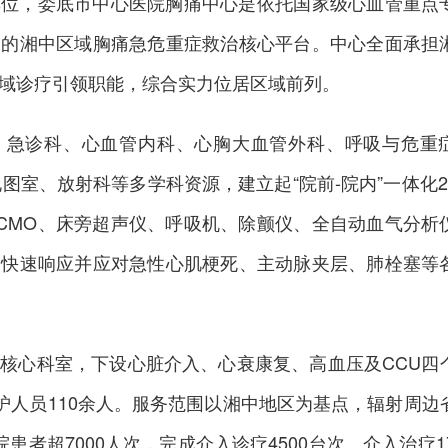
单位，娄底市中心医院胸痛中心是依托国家级心血管重点
建的湘中区域胸痛急危重症救治核心平台。中心全面承担
域诊疗引领职能，综合实力位居区域前列。
、急诊科、心血管内科、心胸大血管外科、呼吸与危重
图室、放射科等多学科资源，建立起“院前-院内”一体化2
CMO、床旁超声仪、呼吸机、除颤仪、全自动血气分析
够快速响应并应对急性心肌梗死、主动脉夹层、肺栓塞等
核心科室，下设心脏介入、心衰康复、高血压及CCU四
医护人员110余人。服务范围以湘中地区为基点，辐射周边
患者超7000人次，完成介入诊疗4500台次、介入治疗17