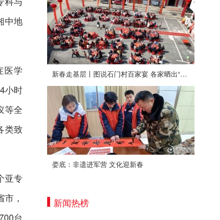
专科与
湘中地
症医学
新春走基层丨图说石门村百家宴 各家晒出“拿手菜”
4小时
仪等全
各类致
娄底：非遗进军营 文化迎新春
个亚专
省市，
新闻热榜
00台