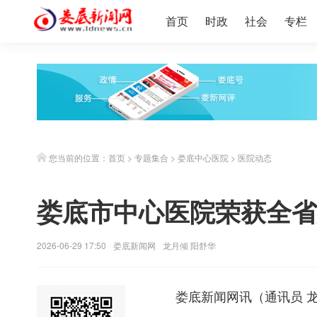
首页
时政
社会
专栏
您当前的位置：
首页
>
专题集合
>
娄底中心医院
>
医院动态
娄底市中心医院荣获全省
2026-06-29 17:50
娄底新闻网
龙月倾 阳舒华
娄底新闻网
讯（
通讯员 