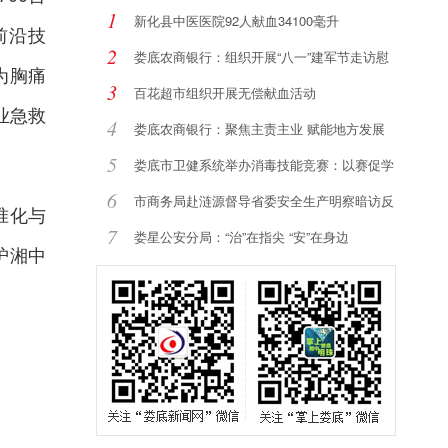
1
新化县中医医院92人献血34100毫升
前沿技
2
娄底农商银行：组织开展“八一”建军节走访慰
为胸痛
3
百花超市组织开展无偿献血活动
业急救
4
娄底农商银行：聚焦主责主业 赋能地方发展
5
娄底市卫健系统举办消毒技能竞赛：以赛促学
强
6
市商务局赴涟源督导省委安全生产明察暗访反
准化与
馈
7
娄星公安分局：“治”在指尖 “安”在身边
护湘中