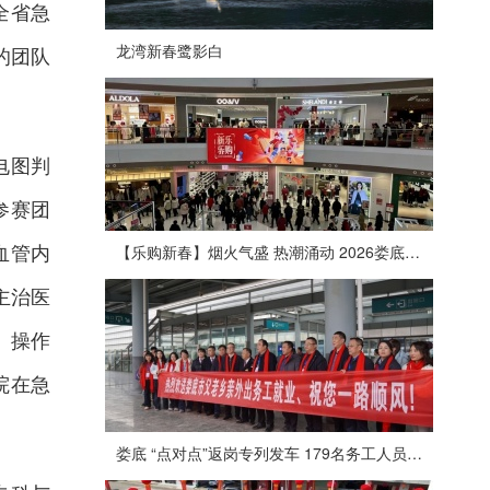
全省急
龙湾新春鹭影白
的团队
电图判
参赛团
血管内
【乐购新春】烟火气盛 热潮涌动 2026娄底春节消费市场喜迎“开门红”
主治医
、操作
院在急
娄底 “点对点”返岗专列发车 179名务工人员免费赴沪