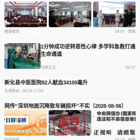
健康娄底
08-07 · 图集
1分钟成功逆转恶性心律 多学科急救打通
生命通道
科教文卫
08-07
新化县中医医院92人献血34100毫升
无偿献血
· 08-06 17:58
网传“深圳地面沉降致车辆损坏”不实（2026·08·06）