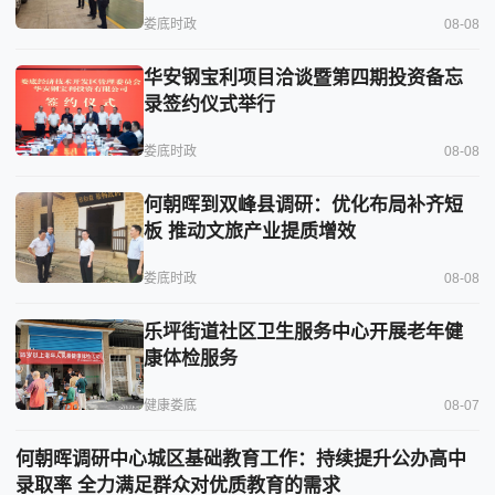
体稳健发展
娄底时政
08-08
华安钢宝利项目洽谈暨第四期投资备忘
录签约仪式举行
娄底时政
08-08
何朝晖到双峰县调研：优化布局补齐短
板 推动文旅产业提质增效
娄底时政
08-08
乐坪街道社区卫生服务中心开展老年健
康体检服务
健康娄底
08-07
何朝晖调研中心城区基础教育工作：持续提升公办高中
录取率 全力满足群众对优质教育的需求