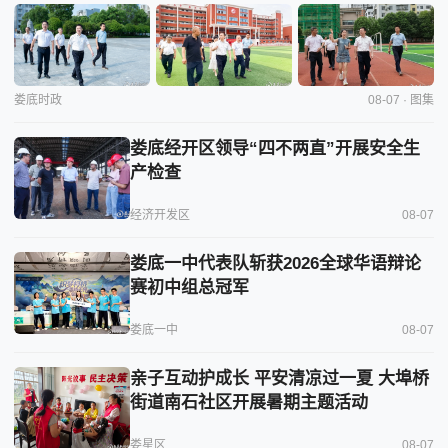
娄底时政
08-07 · 图集
娄底经开区领导“四不两直”开展安全生
产检查
经济开发区
08-07
娄底一中代表队斩获2026全球华语辩论
赛初中组总冠军
娄底一中
08-07
亲子互动护成长 平安清凉过一夏 大埠桥
街道南石社区开展暑期主题活动
娄星区
08-07