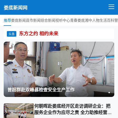
娄底新闻网
推荐
娄底新闻
县市新闻
综合新闻
视听中心
青春娄底
湘中人物
生活百科
警
东方之约 相约未来
头条
曾超群赴双峰县检查安全生产工作
何朝晖赴娄底经开区走访调研企业：把
服务企业作为应尽之责 全力助推经营主