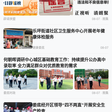
辟谣侠盟
08-07 · 图集
乐坪街道社区卫生服务中心开展老年健
康体检服务
健康娄底
08-07
何朝晖调研中心城区基础教育工作：持续提升公办高中
录取率 全力满足群众对优质教育的需求
娄底时政
08-07 · 图集
娄底经开区领导“四不两直”开展安全生
产检查