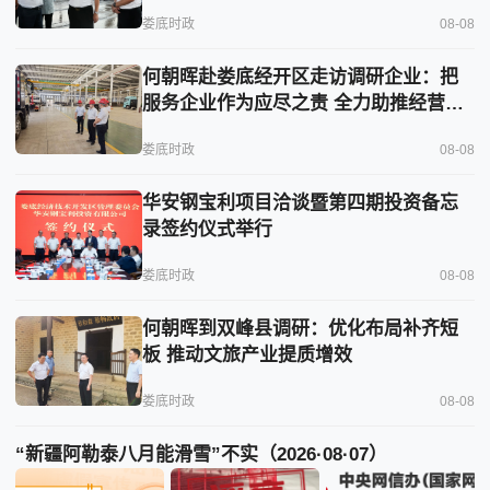
娄底时政
08-08
何朝晖赴娄底经开区走访调研企业：把
服务企业作为应尽之责 全力助推经营主
体稳健发展
娄底时政
08-08
华安钢宝利项目洽谈暨第四期投资备忘
录签约仪式举行
娄底时政
08-08
何朝晖到双峰县调研：优化布局补齐短
板 推动文旅产业提质增效
娄底时政
08-08
“新疆阿勒泰八月能滑雪”不实（2026·08·07）