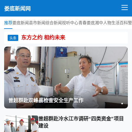
娄底新闻网
推荐
娄底新闻
县市新闻
综合新闻
视听中心
青春娄底
湘中人物
生活百科
警
东方之约 相约未来
头条
曾超群赴双峰县检查安全生产工作
曾超群赴冷水江市调研“四类资金”项目
建设