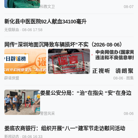
科教文卫
08-07
新化县中医医院92人献血34100毫升
无偿献血
· 08-06 17:58
网传“深圳地面沉降致车辆损坏”不实（2026·08·06）
辟谣侠盟
08-06 · 图集
娄星公安分局：“治”在指尖 “安”在身边
警营风采
08-06
娄底农商银行：组织开展“八一”建军节走访慰问活动
新闻动态
· 08-06 16:33