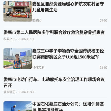
娄星区自然资源局暖心护航农联村留守
儿童暑期生活
娄星区
08-06
娄底市第二人民医院多学科联合诊疗救治复杂骨折患者
科教文卫
· 08-06 11:51
娄底三中学子李颖勇夺全国传统校田径
联赛南部赛区女子U16组1500米冠军
科教文卫
08-06
娄底市电动自行车、电动摩托车安全治理工作现场会议
召开
娄底消防
· 08-06 11:41
中国石化娄底石油分公司：送培训到基
层 抓实技能练兵