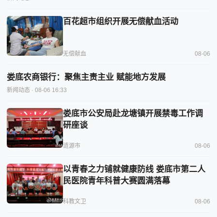
百花超市组织开展无偿献血活动
无偿献血
08-06
娄底农商银行：聚焦主责主业 赋能地方发展
新闻动态
· 08-06 16:33
娄底市公安局赴龙塘镇开展禁毒工作调
研座谈
涟源市
08-06
以青春之力铺就健康防线 娄底市第二人
民医院青年科普大赛圆满落幕
科教文卫
08-06