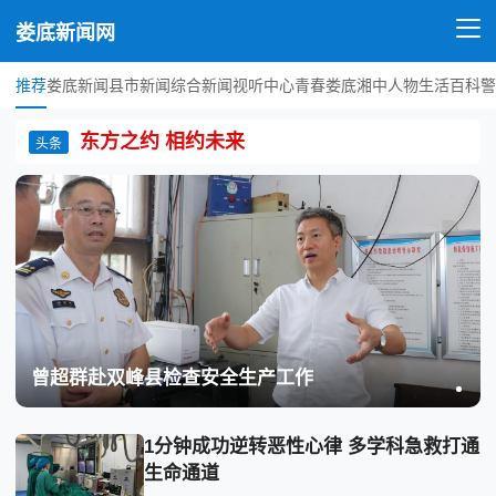
娄底新闻网
推荐
娄底新闻
县市新闻
综合新闻
视听中心
青春娄底
湘中人物
生活百科
警
东方之约 相约未来
头条
曾超群赴双峰县检查安全生产工作
1分钟成功逆转恶性心律 多学科急救打通
生命通道