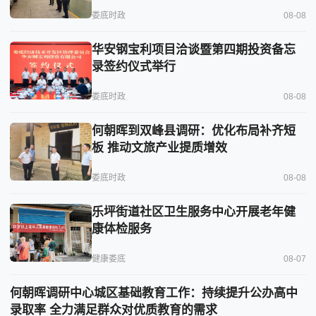
体稳健发展
娄底时政
08-08
华安钢宝利项目洽谈暨第四期投资备忘
录签约仪式举行
娄底时政
08-08
何朝晖到双峰县调研：优化布局补齐短
板 推动文旅产业提质增效
娄底时政
08-08
乐坪街道社区卫生服务中心开展老年健
康体检服务
健康娄底
08-07
何朝晖调研中心城区基础教育工作：持续提升公办高中
录取率 全力满足群众对优质教育的需求