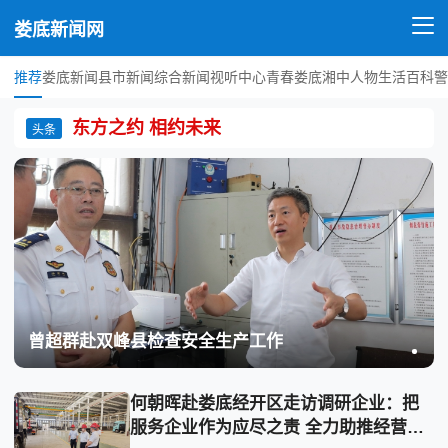
娄底新闻网
推荐
娄底新闻
县市新闻
综合新闻
视听中心
青春娄底
湘中人物
生活百科
警
东方之约 相约未来
头条
曾超群赴双峰县检查安全生产工作
何朝晖赴娄底经开区走访调研企业：把
服务企业作为应尽之责 全力助推经营主