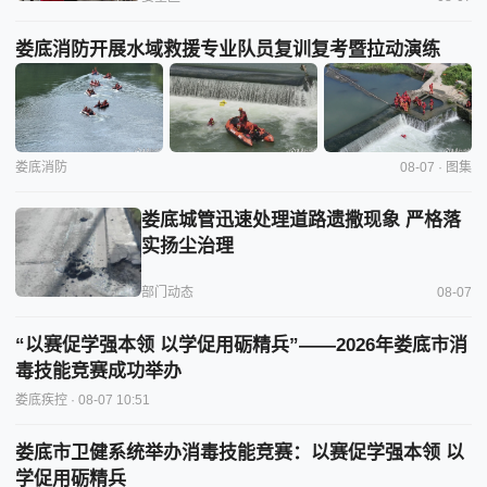
娄底消防开展水域救援专业队员复训复考暨拉动演练
娄底消防
08-07 · 图集
娄底城管迅速处理道路遗撒现象 严格落
实扬尘治理
部门动态
08-07
“以赛促学强本领 以学促用砺精兵”——2026年娄底市消
毒技能竞赛成功举办
娄底疾控
· 08-07 10:51
娄底市卫健系统举办消毒技能竞赛：以赛促学强本领 以
学促用砺精兵