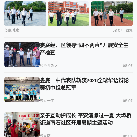
娄底时政
08-07 · 图集
娄底经开区领导“四不两直”开展安全生
产检查
经济开发区
08-07
娄底一中代表队斩获2026全球华语辩论
赛初中组总冠军
娄底一中
08-07
亲子互动护成长 平安清凉过一夏 大埠桥
街道南石社区开展暑期主题活动
娄星区
08-07