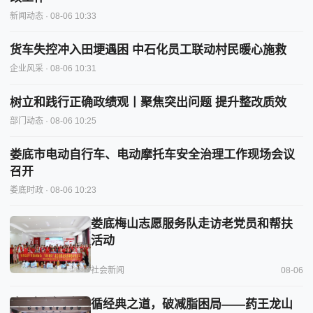
新闻动态
· 08-06 10:33
货车失控冲入田埂遇困 中石化员工联动村民暖心施救
企业风采
· 08-06 10:31
树立和践行正确政绩观丨聚焦突出问题 提升整改质效
部门动态
· 08-06 10:25
娄底市电动自行车、电动摩托车安全治理工作现场会议
召开
娄底时政
· 08-06 10:23
娄底梅山志愿服务队走访老党员和帮扶
活动
社会新闻
08-06
循经典之道，破减脂困局——药王龙山