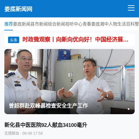
娄底新闻网
推荐
娄底新闻
县市新闻
综合新闻
视听中心
青春娄底
湘中人物
生活百科
警
时政微观察丨向新向优向好！中国经济展现强大韧性和活力
头条
曾超群赴双峰县检查安全生产工作
新化县中医医院92人献血34100毫升
无偿献血
· 08-06 17:58