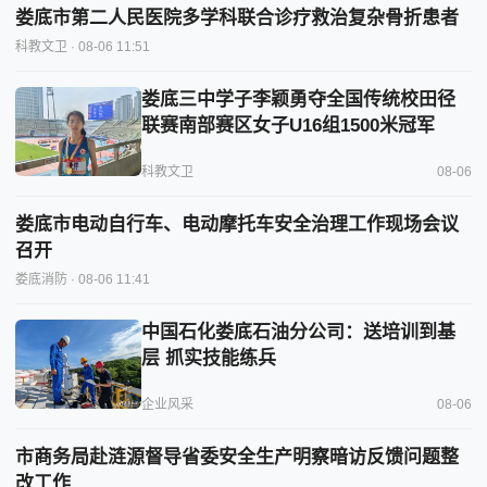
娄底市第二人民医院多学科联合诊疗救治复杂骨折患者
科教文卫
· 08-06 11:51
娄底三中学子李颖勇夺全国传统校田径
联赛南部赛区女子U16组1500米冠军
科教文卫
08-06
娄底市电动自行车、电动摩托车安全治理工作现场会议
召开
娄底消防
· 08-06 11:41
中国石化娄底石油分公司：送培训到基
层 抓实技能练兵
企业风采
08-06
市商务局赴涟源督导省委安全生产明察暗访反馈问题整
改工作