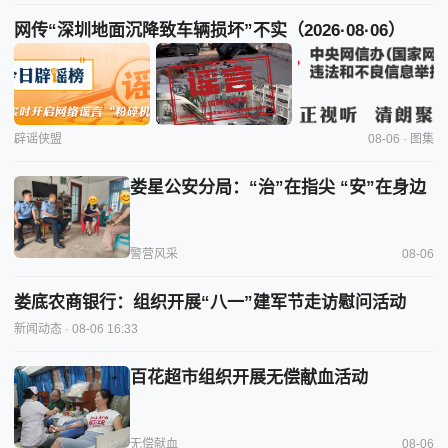
网传“深圳地面沉降致车辆损坏”不实（2026·08·06）
辟谣侠盟
08-06 · 图集
娄星公安分局：“治”在指尖 “安”在身边
警营风采
08-06
娄底农商银行：组织开展“八一”建军节走访慰问活动
新闻动态
· 08-06 16:33
百花超市组织开展无偿献血活动
无偿献血
08-06