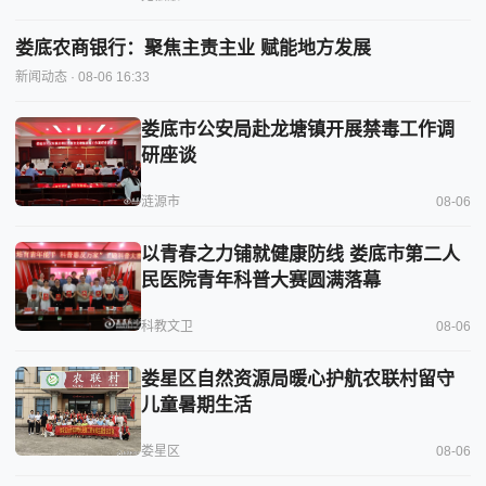
娄底农商银行：聚焦主责主业 赋能地方发展
新闻动态
· 08-06 16:33
娄底市公安局赴龙塘镇开展禁毒工作调
研座谈
涟源市
08-06
以青春之力铺就健康防线 娄底市第二人
民医院青年科普大赛圆满落幕
科教文卫
08-06
娄星区自然资源局暖心护航农联村留守
儿童暑期生活
娄星区
08-06