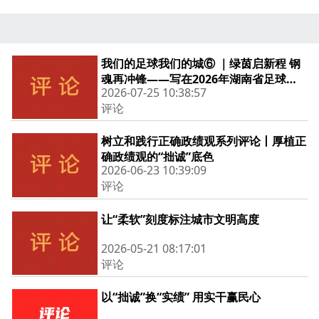
我们的足球我们的城⑥ ｜绿茵启新程 钢
魂再冲锋——写在2026年湖南省足球联
2026-07-25 10:38:57
赛开赛之际
评论
树立和践行正确政绩观系列评论丨厚植正
确政绩观的“拙诚”底色
2026-06-23 10:39:09
评论
让“柔软”刻度标注城市文明高度
2026-05-21 08:17:01
评论
以“拙诚”换“实绩” 用实干赢民心