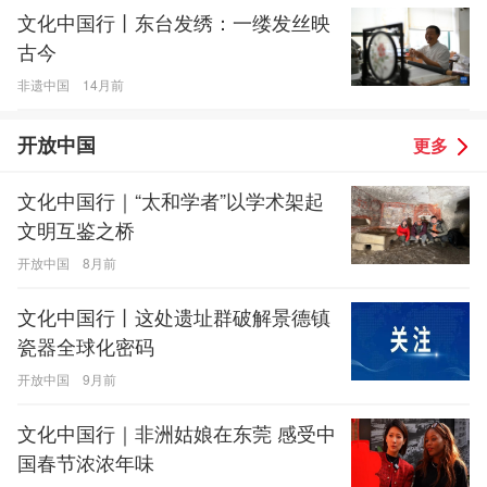
文化中国行丨东台发绣：一缕发丝映
古今
非遗中国
14月前
开放中国
更多
文化中国行｜“太和学者”以学术架起
文明互鉴之桥
开放中国
8月前
文化中国行丨这处遗址群破解景德镇
瓷器全球化密码
开放中国
9月前
文化中国行｜非洲姑娘在东莞 感受中
国春节浓浓年味