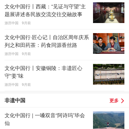
文化中国行丨西藏：“见证与守望”主
题展讲述各民族交流交往交融故事
游历中国
9月前
文化中国行·匠心记丨自治区周年庆系
列之和田药茶：药食同源香丝路
游历中国
9月前
文化中国行丨安徽铜陵：非遗匠心
守“姜”味
游历中国
9月前
非遗中国
更多
文化中国行 | 一嗓双音“阿诗玛”毕会
仙