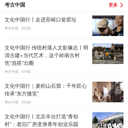
考古中国
更多
文化中国行丨走进苏峪口瓷窑址
考古中国
8月前
文化中国行·传统村落人文影像志丨明
清古建×当代艺术，这个岭南古村
凭“混搭”出圈
考古中国
9月前
文化中国行｜麦积山石窟：千年匠心
传承“东方微笑”
考古中国
9月前
文化中国行丨北京丰台打造“青创
村”：老旧厂房变身青年创业乐园