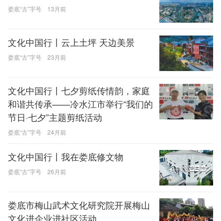
娄底“古”字号
13月前
文化中国行丨云上土坪 天边美景
娄底“古”字号
23月前
文化中国行丨七夕剪纸传情韵，家庭
和谐共传承——冷水江市举行“我们的
节日·七夕”主题剪纸活动
娄底“古”字号
24月前
文化中国行丨我在娄底修文物
娄底“古”字号
26月前
娄底市梅山武术文化研究院开展梅山
文化进企业进社区活动