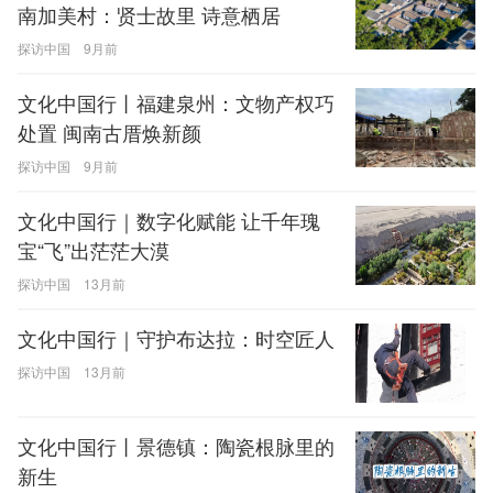
南加美村：贤士故里 诗意栖居
探访中国
9月前
文化中国行丨福建泉州：文物产权巧
处置 闽南古厝焕新颜
探访中国
9月前
文化中国行｜数字化赋能 让千年瑰
宝“飞”出茫茫大漠
探访中国
13月前
文化中国行｜守护布达拉：时空匠人
探访中国
13月前
文化中国行丨景德镇：陶瓷根脉里的
新生