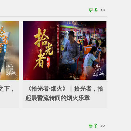
更多
>>
之下，
《拾光者·烟火》丨拾光者，拾
起晨昏流转间的烟火乐章
更多
>>