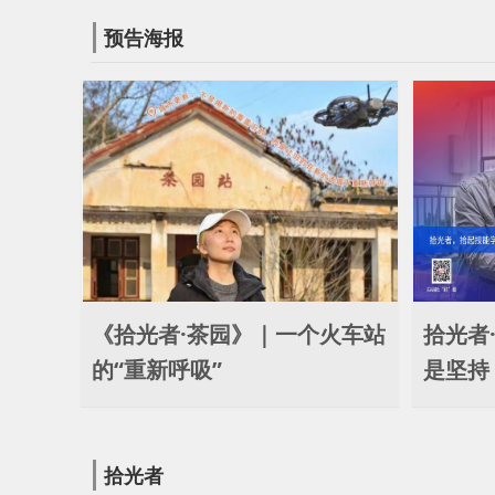
预告海报
《拾光者·茶园》｜一个火车站
拾光者
的“重新呼吸”
是坚持
拾光者