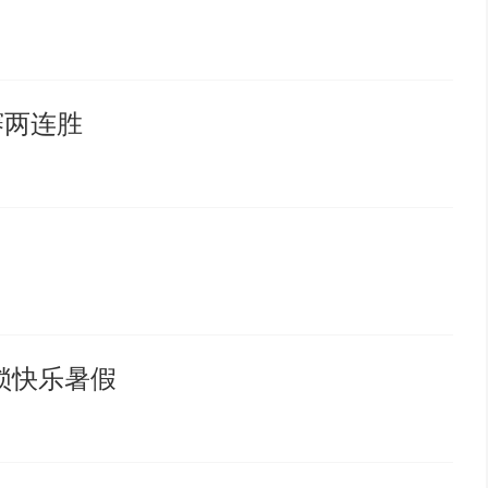
赛两连胜
锁快乐暑假