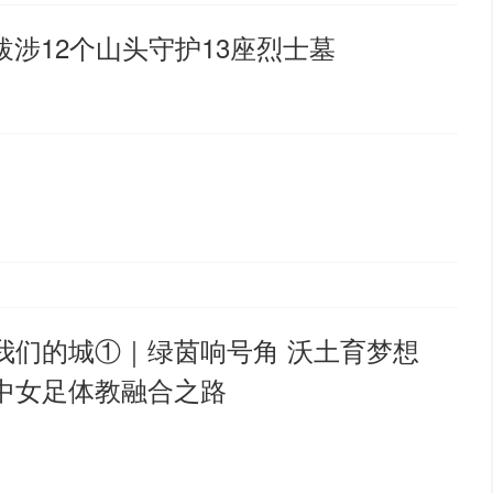
跋涉12个山头守护13座烈士墓
我们的城①｜绿茵响号角 沃土育梦想
中女足体教融合之路