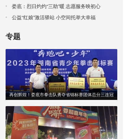
动夜间消费大市场
娄底：烈日灼灼“三助”暖 志愿服务映初心
公益“红娘”激活驿站 小空间托举大幸福
专题
再创辉煌！娄底市拳击队勇夺省锦标赛团体总分三连冠