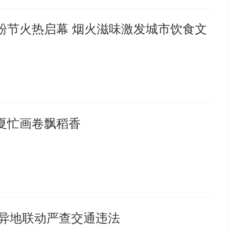
粉节火热启幕 烟火滋味激发城市饮食文
夏忙画卷飘稻香
门异地联动严查交通违法