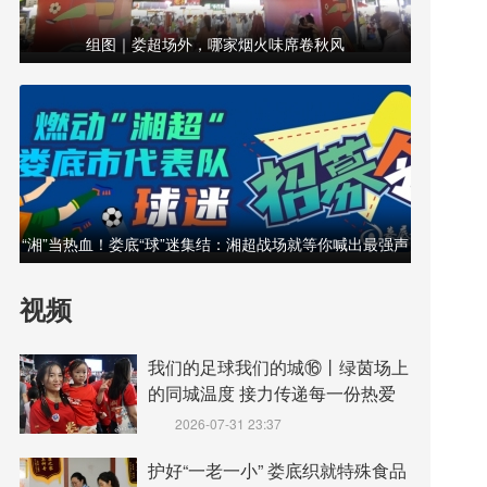
组图｜娄超场外，哪家烟火味席卷秋风
“湘”当热血！娄底“球”迷集结：湘超战场就等你喊出最强声
浪！
视频
我们的足球我们的城⑯丨绿茵场上
的同城温度 接力传递每一份热爱
2026-07-31 23:37
护好“一老一小” 娄底织就特殊食品