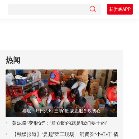
新娄底APP
热闻
娄底：烈日灼灼“三助”暖 志愿服务映初心
黄泥路“变形记”：“群众盼的就是我们要干的”
【融媒报道】“娄超”第二现场：消费券“小杠杆” 撬