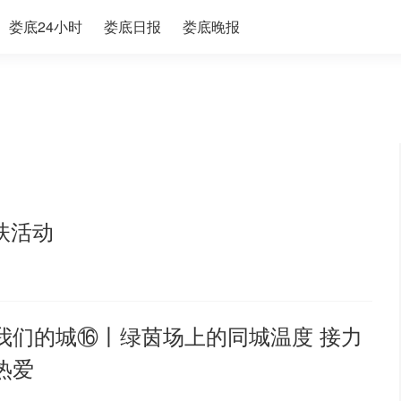
娄底24小时
娄底日报
娄底晚报
扶活动
我们的城⑯丨绿茵场上的同城温度 接力
热爱