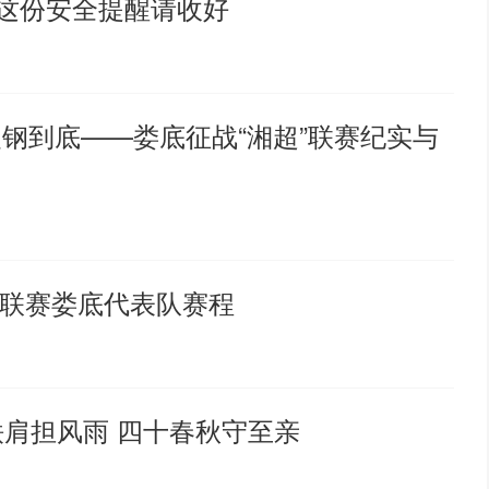
，这份安全提醒请收好
硬钢到底——娄底征战“湘超”联赛纪实与
球联赛娄底代表队赛程
铁肩担风雨 四十春秋守至亲