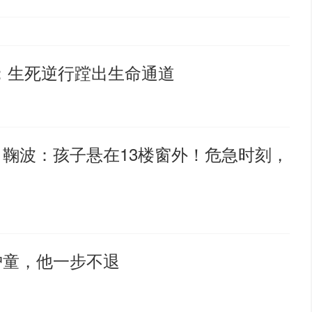
发：生死逆行蹚出生命通道
、鞠波：孩子悬在13楼窗外！危急时刻，
护童，他一步不退