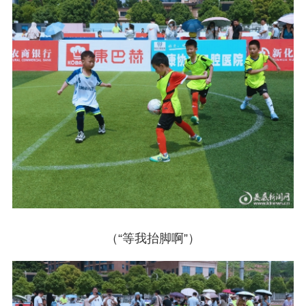
（“等我抬脚啊”）