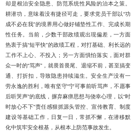
却是根治安全隐患、防范系统性风险的治本之策。
耕潜功，意味着没有捷径可走，要求党员干部以“功
成不必在我”的境界用心做好铺垫性工作、完成长期
性任务。当前，少数干部政绩观出现偏差，一方面
热衷于搞“短平快”的政绩工程，对打基础、利长远的
工作不上心、不投入；另一方面惧怕落实，面对群
众一时的“骂声”，就畏首畏尾、退缩不前，甚至搞变
通、打折扣，导致隐患持续滋生。安全生产没有一
劳永逸的胜利，唯有坚守“宁可事前听骂声，不愿事
后听哭声”的底线，摒弃麻痹思想与侥幸心理，以“时
时放心不下”责任感狠抓源头管控、宣传教育、制度
建设等基础工作，日复一日，常抓不懈，在潜移默
化中筑牢安全根基，从根本上防范事故发生。