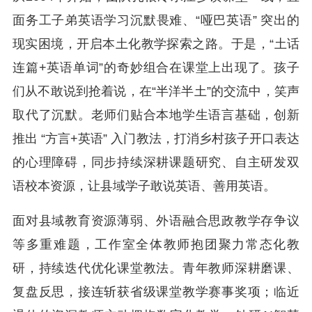
面务工子弟英语学习沉默畏难、“哑巴英语” 突出的
现实困境，开启本土化教学探索之路。
于是，“土话
连篇+英语单词”的奇妙组合在课堂上出现了。孩子
们从不敢说到抢着说，在“半洋半土”的交流中，笑声
取代了沉默。
老师们贴合本地学生语言基础，创新
推出 “方言+英语” 入门教法，打消乡村孩子开口表达
的心理障碍，同步持续深耕课题研究、自主研发双
语校本资源，让县域学子敢说英语、善用英语。
面对县域教育资源薄弱、外语融合思政教学存争议
等多重难题，工作室全体教师抱团聚力常态化教
研，持续迭代优化课堂教法。青年教师深耕磨课、
复盘反思，接连斩获省级课堂教学赛事奖项；临近