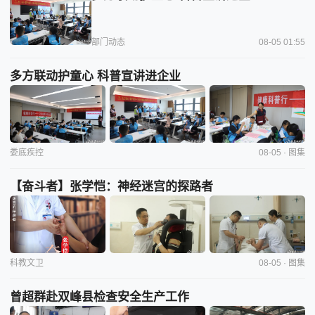
部门动态
08-05 01:55
多方联动护童心 科普宣讲进企业
娄底疾控
08-05 · 图集
【奋斗者】张学恺：神经迷宫的探路者
科教文卫
08-05 · 图集
曾超群赴双峰县检查安全生产工作