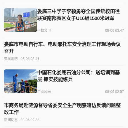
娄底三中学子李颖勇夺全国传统校田径
联赛南部赛区女子U16组1500米冠军
科教文卫
08-06 03:47
娄底市电动自行车、电动摩托车安全治理工作现场会议
召开
娄底消防
· 08-06 03:41
中国石化娄底石油分公司：送培训到基
层 抓实技能练兵
企业风采
08-06 02:57
市商务局赴涟源督导省委安全生产明察暗访反馈问题整
改工作
新闻动态
· 08-06 02:33