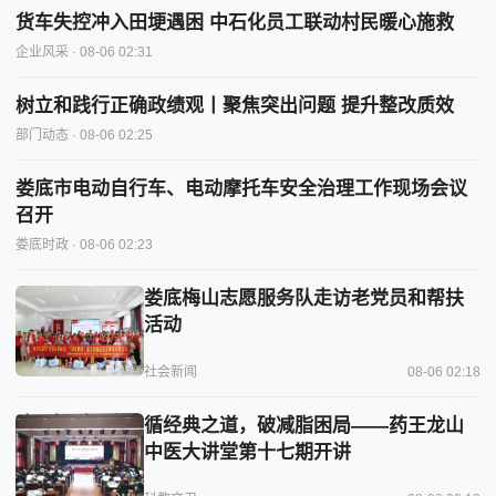
货车失控冲入田埂遇困 中石化员工联动村民暖心施救
企业风采
· 08-06 02:31
树立和践行正确政绩观丨聚焦突出问题 提升整改质效
部门动态
· 08-06 02:25
娄底市电动自行车、电动摩托车安全治理工作现场会议
召开
娄底时政
· 08-06 02:23
娄底梅山志愿服务队走访老党员和帮扶
活动
社会新闻
08-06 02:18
循经典之道，破减脂困局——药王龙山
中医大讲堂第十七期开讲