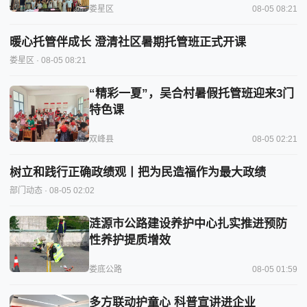
娄星区
08-05 08:21
暖心托管伴成长 澄清社区暑期托管班正式开课
娄星区
· 08-05 08:21
“精彩一夏”，吴合村暑假托管班迎来3门
特色课
双峰县
08-05 02:21
树立和践行正确政绩观丨把为民造福作为最大政绩
部门动态
· 08-05 02:02
涟源市公路建设养护中心扎实推进预防
性养护提质增效
娄底公路
08-05 01:59
多方联动护童心 科普宣讲进企业