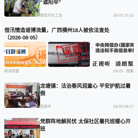
“遮阳伞”
娄底市总工会
08-05 10:18
借汛情造谣博流量，广西横州18人被依法查处
（2026·08·05）
辟谣侠盟
08-05 · 图集
龙塘镇：法治春风润童心 平安护航过暑
假
涟源市
08-05 08:27
党群阵地解民忧 太保社区暑托班暖心开
班