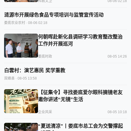
科教文卫
08-06 02:18
涟源市开展绿色食品专项培训与监管宣传活动
娄底农业农村
· 08-06 02:18
何朝晖赴新化县调研学习教育整改整治
工作并开展巡河
娄底时政
08-05 14:26
白雲村：演艺惠民 奖学重教
双峰县
· 08-05 13:58
【征集令】寻找娄底爱尔眼科摘镜老友
邀你讲述“无镜”生活
企业风采
08-05 10:18
“夏送清凉”丨娄底市总工会为交警撑起