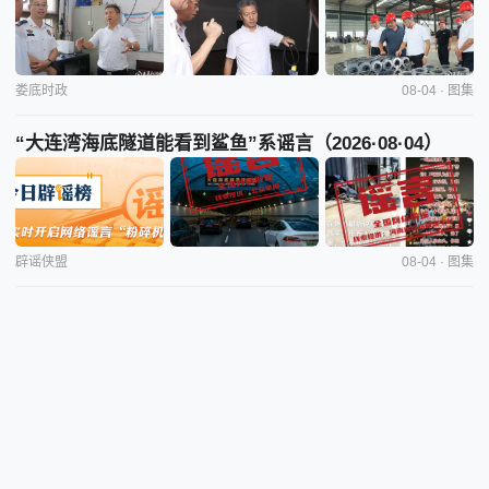
娄底时政
08-04 · 图集
“大连湾海底隧道能看到鲨鱼”系谣言（2026·08·04）
辟谣侠盟
08-04 · 图集
应安一线丨快速处置突发险情 筑牢加油站安全防线
企业风采
· 08-04 09:51
娄底市启动“五健”行动护航儿童青少年健康