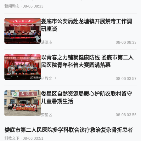
新闻动态
· 08-06 08:33
娄底市公安局赴龙塘镇开展禁毒工作调
研座谈
涟源市
08-06 08:33
以青春之力铺就健康防线 娄底市第二人
民医院青年科普大赛圆满落幕
科教文卫
08-06 03:57
娄星区自然资源局暖心护航农联村留守
儿童暑期生活
娄星区
08-06 03:55
娄底市第二人民医院多学科联合诊疗救治复杂骨折患者
科教文卫
· 08-06 03:51