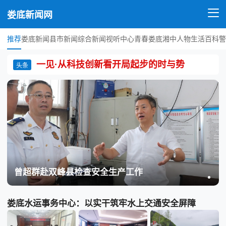
娄底新闻网
推荐
娄底新闻
县市新闻
综合新闻
视听中心
青春娄底
湘中人物
生活百科
警
一见·从科技创新看开局起步的时与势
头条
曾超群赴双峰县检查安全生产工作
娄底水运事务中心：以实干筑牢水上交通安全屏障