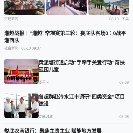
交通新闻
08-10 · 图集
湘超战报丨“湘超”常规赛第三轮：娄底队客场0∶0战平
湘西队
社会新闻
· 08-10 09:37
黄泥塘街道启动“手牵手关爱行动”帮扶
孤困儿童
娄星区
08-09
曾超群赴冷水江市调研“四类资金”项目
建设
娄底时政
08-08
娄底农商银行：聚焦主责主业 赋能地方发展