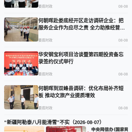
娄底时政
08-08
何朝晖赴娄底经开区走访调研企业：把
服务企业作为应尽之责 全力助推经营主
体稳健发展
娄底时政
08-08
华安钢宝利项目洽谈暨第四期投资备忘
录签约仪式举行
娄底时政
08-08
何朝晖到双峰县调研：优化布局补齐短
板 推动文旅产业提质增效
娄底时政
08-08
“新疆阿勒泰八月能滑雪”不实（2026·08·07）