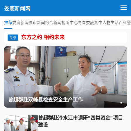
娄底新闻网
推荐
娄底新闻
县市新闻
综合新闻
视听中心
青春娄底
湘中人物
生活百科
警
东方之约 相约未来
头条
曾超群赴双峰县检查安全生产工作
曾超群赴冷水江市调研“四类资金”项目
建设