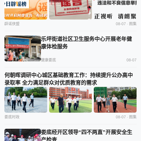
辟谣侠盟
08-07 · 图集
乐坪街道社区卫生服务中心开展老年健
康体检服务
健康娄底
08-07
何朝晖调研中心城区基础教育工作：持续提升公办高中
录取率 全力满足群众对优质教育的需求
娄底时政
08-07 · 图集
娄底经开区领导“四不两直”开展安全生
产检查