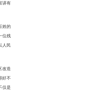
宣讲有
百姓的
一位残
以人民
区改造
得好不
不仅是