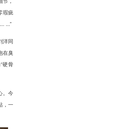
细节，
零瑕疵
..”
刘洋同
泡在臭
“硬骨
心。今
站，一