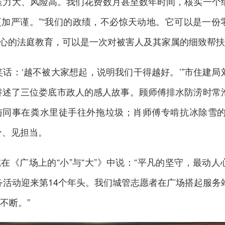
压力大、风险高。我们花费数月甚至数年时间，核实一个
加严谨。”“我们的政绩，不必惊天动地。它可以是一份
的法庭教育，可以是一次对被害人及其家属的细致帮扶... .
笑话：‘越不被大家想起，说明我们干得越好。’”市住建局
讲述了三位娄底市政人的感人故事。顾师傅排水防涝时常
与同事在粪水里徒手往外拖垃圾；肖师傅专啃抗冰除雪的
分、见担当。
在《广场上的“小”与“大”》中说：“平凡的坚守，最动人
服务活动迎来第14个年头。我们城管志愿者在广场搭起服务
不断。”