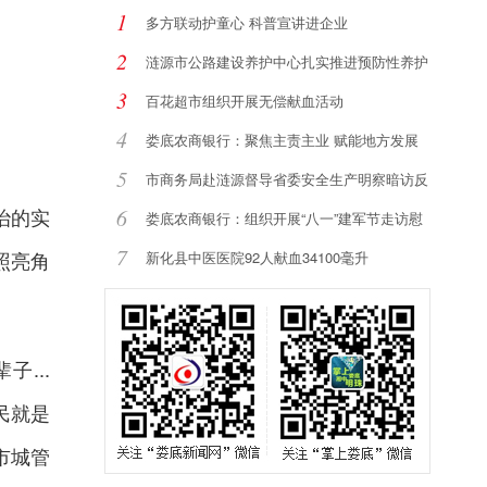
1
多方联动护童心 科普宣讲进企业
2
涟源市公路建设养护中心扎实推进预防性养护
提
3
百花超市组织开展无偿献血活动
4
娄底农商银行：聚焦主责主业 赋能地方发展
5
市商务局赴涟源督导省委安全生产明察暗访反
馈
治的实
6
娄底农商银行：组织开展“八一”建军节走访慰
7
照亮角
新化县中医医院92人献血34100毫升
...
民就是
市城管