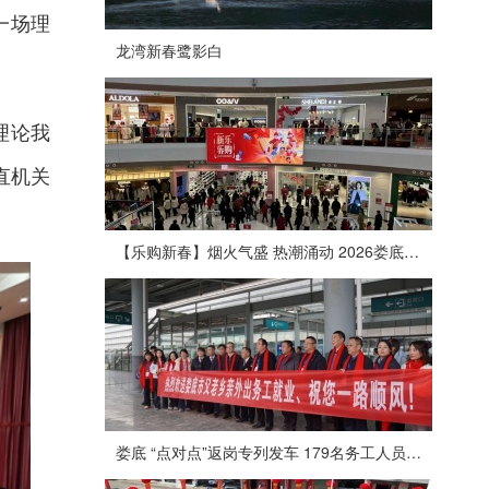
一场理
龙湾新春鹭影白
理论我
直机关
【乐购新春】烟火气盛 热潮涌动 2026娄底春节消费市场喜迎“开门红”
娄底 “点对点”返岗专列发车 179名务工人员免费赴沪