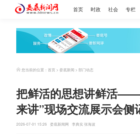
首页
时政
社会
专栏
您当前的位置：
首页
>
娄底新闻
>
部门动态
把鲜活的思想讲鲜活——
来讲”现场交流展示会侧
2026-07-01 15:26
娄底新闻网
李典实 张海波