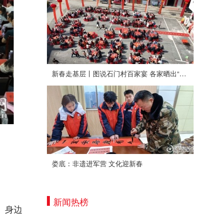
新春走基层丨图说石门村百家宴 各家晒出“拿手菜”
娄底：非遗进军营 文化迎新春
新闻热榜
、身边