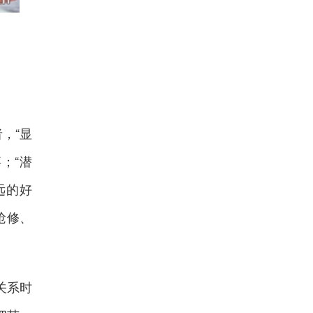
，“显
；“潜
远的好
抢修、
关系时