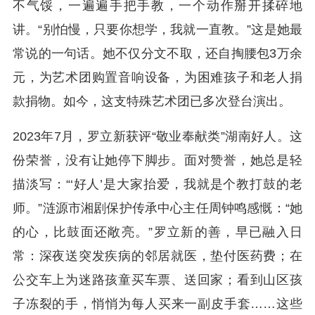
不气馁，一遍遍手把手教，一个动作掰开揉碎地
讲。“别怕慢，只要你想学，我就一直教。”这是她最
常说的一句话。她不仅分文不取，还自掏腰包3万余
元，为艺术团购置音响设备，为困难孩子和老人捐
款捐物。如今，这支特殊艺术团已多次登台演出。
2023年7月，罗立新获评“敬业奉献类”湖南好人。这
份荣誉，没有让她停下脚步。面对赞誉，她总是轻
描淡写：“‘好人’是大家抬爱，我就是个教打鼓的老
师。”涟源市湘剧保护传承中心主任周钟鸣感慨：“她
的心，比鼓面还敞亮。”罗立新的善，早已融入日
常：深夜送突发疾病的邻居就医，垫付医药费；在
公交车上为迷路孩童买车票、送回家；看到山区孩
子冻裂的手，悄悄为每人买来一副皮手套……这些