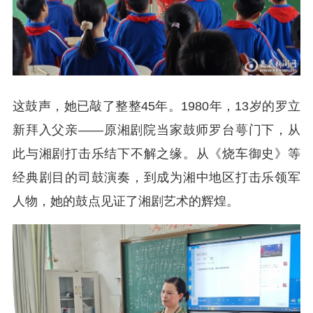
这鼓声，她已敲了整整45年。1980年，13岁的罗立
新拜入父亲——原湘剧院当家鼓师罗台萼门下，从
此与湘剧打击乐结下不解之缘。从《烧车御史》等
经典剧目的司鼓演奏，到成为湘中地区打击乐领军
人物，她的鼓点见证了湘剧艺术的辉煌。