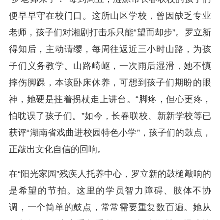
便早早守在校门口。这所山区学校，曾因缺乏专业
老师，孩子们对湘剧打击乐只能“望而却步”。罗立新
得知后，主动请缨，每周往返近三小时山路，为孩
子们义务教学。山路崎岖，一次雨后湿滑，她不慎
摔伤脚踝，本该卧床休养，可想到孩子们期盼的眼
神，她硬是拄着拐杖走上讲台。“脚疼，但心更疼，
怕耽误了孩子们。”如今，长春联校、新新学校等已
获评“湖南省戏曲进校园特色小学”，孩子们的鼓点，
正敲出文化自信的回响。
在“阳光家园”残疾人托养中心，罗立新的鼓槌敲响的
是希望的节拍。这里的学员智力障碍、肢体不协
调，一个简单的鼓点，常常需要重复数百遍。她从