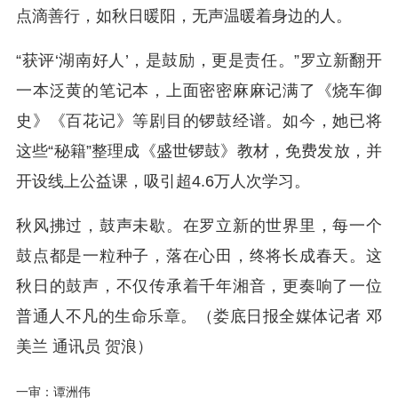
点滴善行，如秋日暖阳，无声温暖着身边的人。
“获评‘湖南好人’，是鼓励，更是责任。”罗立新翻开
一本泛黄的笔记本，上面密密麻麻记满了《烧车御
史》《百花记》等剧目的锣鼓经谱。如今，她已将
这些“秘籍”整理成《盛世锣鼓》教材，免费发放，并
开设线上公益课，吸引超4.6万人次学习。
秋风拂过，鼓声未歇。在罗立新的世界里，每一个
鼓点都是一粒种子，落在心田，终将长成春天。这
秋日的鼓声，不仅传承着千年湘音，更奏响了一位
普通人不凡的生命乐章。（娄底日报全媒体记者 邓
美兰 通讯员 贺浪）
一审：谭洲伟