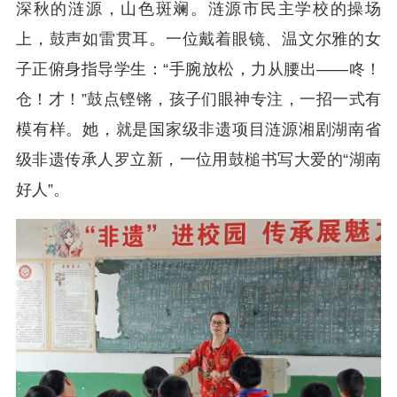
深秋的涟源，山色斑斓。涟源市民主学校的操场
上，鼓声如雷贯耳。一位戴着眼镜、温文尔雅的女
子正俯身指导学生：“手腕放松，力从腰出——咚！
仓！才！”鼓点铿锵，孩子们眼神专注，一招一式有
模有样。她，就是国家级非遗项目涟源湘剧湖南省
级非遗传承人罗立新，一位用鼓槌书写大爱的“湖南
好人”。