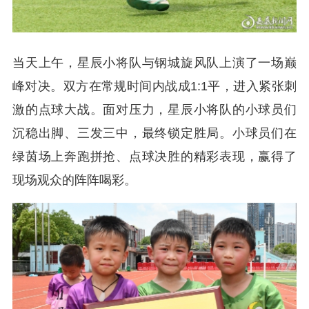
当天上午，星辰小将队与钢城旋风队上演了一场巅
峰对决。双方在常规时间内战成1:1平，进入紧张刺
激的点球大战。面对压力，星辰小将队的小球员们
沉稳出脚、三发三中，最终锁定胜局。小球员们在
绿茵场上奔跑拼抢、点球决胜的精彩表现，赢得了
现场观众的阵阵喝彩。