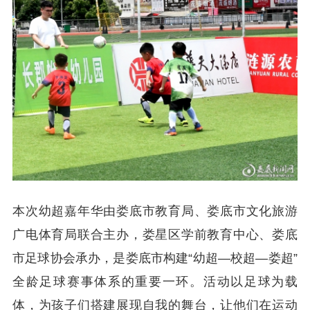
本次幼超嘉年华由娄底市教育局、娄底市文化旅游
广电体育局联合主办，娄星区学前教育中心、娄底
市足球协会承办，是娄底市构建“幼超—校超—娄超”
全龄足球赛事体系的重要一环。活动以足球为载
体，为孩子们搭建展现自我的舞台，让他们在运动