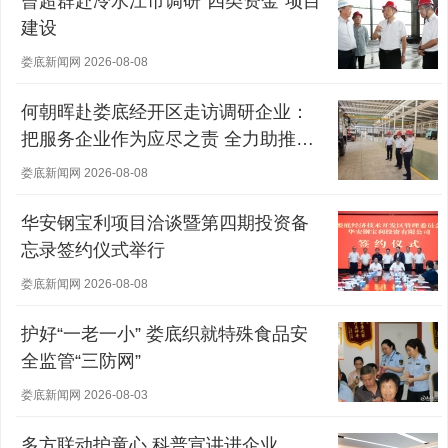
曾超群赴冷水江市调研“四类资金”项目
建设
娄底新闻网 2026-08-08
何朝晖赴娄底经开区走访调研企业：
把服务企业作为应尽之责 全力助推经
营主体稳健发展
娄底新闻网 2026-08-08
华安钢宝利项目洽谈暨第四期投资备
忘录签约仪式举行
娄底新闻网 2026-08-08
护好“一老一小” 娄底织就特殊食品安
全监管“三防网”
娄底新闻网 2026-08-03
多方联动护童心 科普宣讲进企业