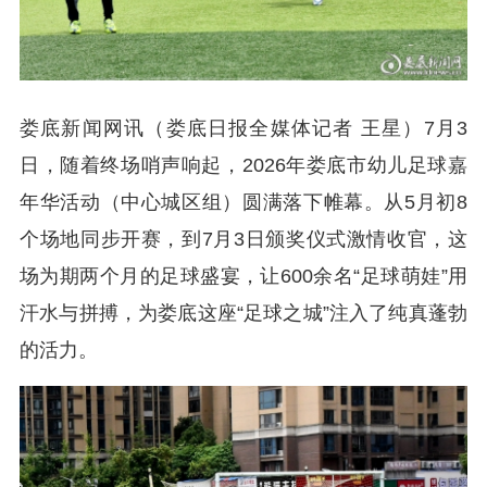
娄底新闻网讯（娄底日报全媒体记者 王星）7月3
日，随着终场哨声响起，2026年娄底市幼儿足球嘉
年华活动（中心城区组）圆满落下帷幕。从5月初8
个场地同步开赛，到7月3日颁奖仪式激情收官，这
场为期两个月的足球盛宴，让600余名“足球萌娃”用
汗水与拼搏，为娄底这座“足球之城”注入了纯真蓬勃
的活力。