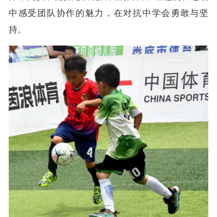
中感受团队协作的魅力，在对抗中学会勇敢与坚
持。