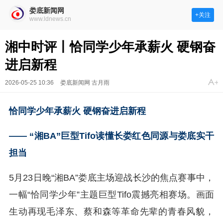
娄底新闻网
+关注
www.ldnews.cn
湘中时评丨恰同学少年承薪火 硬钢奋
进启新程
2026-05-25 10:36
娄底新闻网 古月雨
恰同学少年承薪火 硬钢奋进启新程
—— “湘BA”巨型Tifo读懂长娄红色同源与娄底实干
担当
5月23日晚“湘BA”娄底主场迎战长沙的焦点赛事中，
一幅“恰同学少年”主题巨型Tifo震撼亮相赛场。画面
生动再现毛泽东、蔡和森等革命先辈的青春风貌，