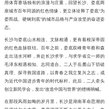
用体育赛场独有的浪漫与庄重，回望长沙、娄底两
座城市百年同源的红色情缘，更立体诠释了娄底“为
娄而战、硬钢到底”的城市品格与产业攻坚的奋进姿
态。
长沙与娄底山水相连、文脉相通，更有着根深蒂固
的红色血脉联结。百年之前，娄底双峰青年蔡和森
走出涟水河畔，奔赴长沙求学，与求学省立一师的
毛泽东相遇相知、志同道合。二人于岳麓山下切磋
真理、探寻救国道路，以青春之我立复兴之志，成
为近代中国进步青年的时代标杆。此后，二人牵头
创立新民学会，发出“改造中国与世界”的铿锵呐喊。
在那段风雨如晦的岁月里，长沙是湖南革命思潮的