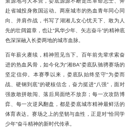
策源地与大本营，娄底源源不断走出革命志士、奔
赴省城投身救国运动。两座城市的热血青年同心同
向、并肩作战，书写了湖湘儿女心忧天下、敢为人
先的壮阔篇章，也让“风华少年、矢志奋斗”的精神底
色深深融入长娄两地的城市血脉。
百年薪火赓续，精神照见当下。百年前先辈求索奋
进的热血风骨，如今化为“湘BA”娄底队驰骋赛场的
坚定信仰。本赛季以来，娄底队始终坚守“为娄而
战、硬钢到底”的硬核信念，奋力挺进“八强”，面对
强敌敢拼敢闯、落后局面绝不放弃；每一次攻防博
弈、每一次逆风翻盘，都是娄底城市精神最鲜活的
体育表达。赛场之上的坚韧与血性，正是对“恰同学
少年”奋斗精神的新时代传承。