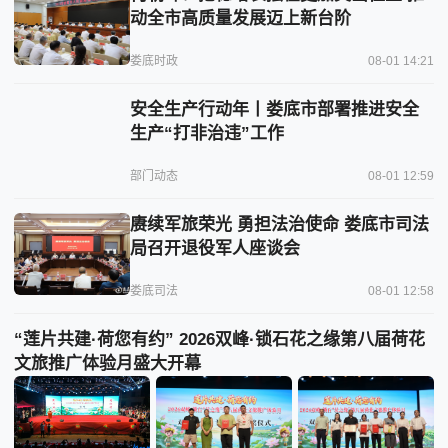
动全市高质量发展迈上新台阶
娄底时政
08-01 14:21
安全生产行动年丨娄底市部署推进安全
生产“打非治违”工作
部门动态
08-01 12:59
赓续军旅荣光 勇担法治使命 娄底市司法
局召开退役军人座谈会
娄底司法
08-01 12:58
“莲片共建·荷您有约” 2026双峰·锁石花之缘第八届荷花
文旅推广体验月盛大开幕