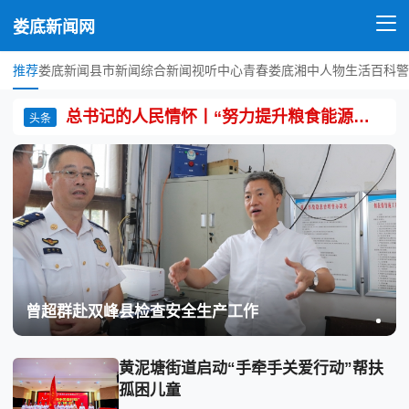
娄底新闻网
推荐
娄底新闻
县市新闻
综合新闻
视听中心
青春娄底
湘中人物
生活百科
警
总书记的人民情怀丨“努力提升粮食能源资源安全保障能力”
头条
曾超群赴双峰县检查安全生产工作
黄泥塘街道启动“手牵手关爱行动”帮扶
孤困儿童