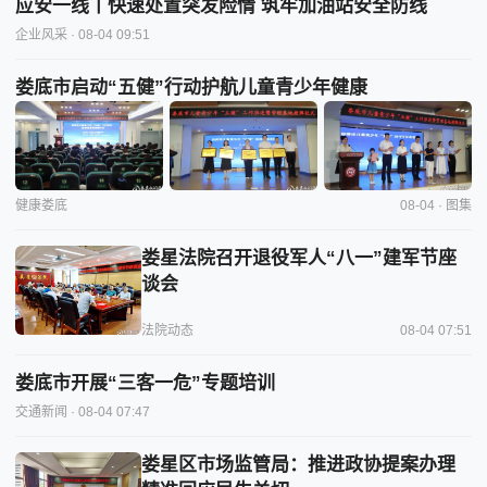
应安一线丨快速处置突发险情 筑牢加油站安全防线
企业风采
· 08-04 09:51
娄底市启动“五健”行动护航儿童青少年健康
健康娄底
08-04 · 图集
娄星法院召开退役军人“八一”建军节座
谈会
法院动态
08-04 07:51
娄底市开展“三客一危”专题培训
交通新闻
· 08-04 07:47
娄星区市场监管局：推进政协提案办理