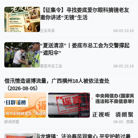
【征集令】寻找娄底爱尔眼科摘镜老友
邀你讲述“无镜”生活
企业风采
08-05 10:18
“夏送清凉”丨娄底市总工会为交警撑起
“遮阳伞”
娄底市总工会
08-05 10:18
借汛情造谣博流量，广西横州18人被依法查处
（2026·08·05）
辟谣侠盟
08-05 · 图集
龙塘镇：法治春风润童心 平安护航过暑