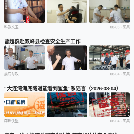
科教文卫
08-05 · 图集
曾超群赴双峰县检查安全生产工作
娄底时政
08-04 · 图集
“大连湾海底隧道能看到鲨鱼”系谣言（2026·08·04）
辟谣侠盟
08-04 · 图集