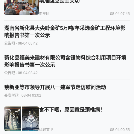
精准回应民生关切
娄星区
08-04 07:45
湖南省新化县大尖岭金矿5万吨/年采选金矿工程环境影
响报告书第一次公示
公告吧
· 08-04 03:42
新化县福美来建材有限公司含锂物料综合利用项目环境
影响报告书第一次公示
公告吧
· 08-04 03:42
蔡新亚等市领导开展八一建军节走访慰问活动
娄底时政
· 08-04 03:02
食不下咽，原因竟是颈椎病！
科教文卫
08-04 00:55