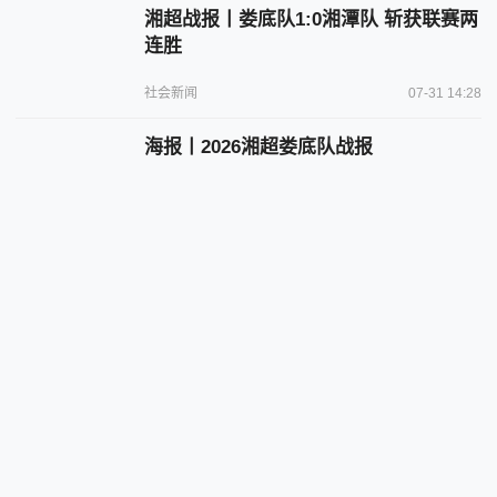
湘超战报丨娄底队1:0湘潭队 斩获联赛两
连胜
社会新闻
07-31 14:28
海报丨2026湘超娄底队战报
社会新闻
07-31 13:55
网传“河南两市可申领备孕补贴”不实
（2026·07·31）
辟谣侠盟
07-31 13:32
娄底代表队斩获全省住建砌筑工技能竞
赛团体二等奖
部门动态
07-31 13:03