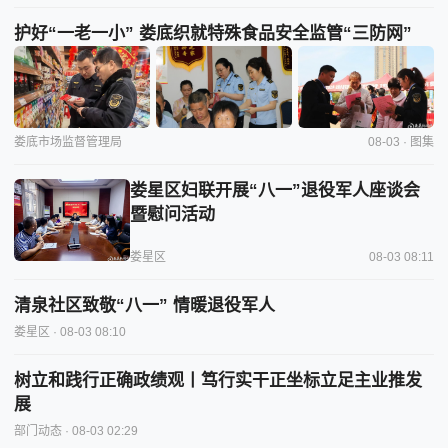
护好“一老一小” 娄底织就特殊食品安全监管“三防网”
娄底市场监督管理局
08-03 · 图集
娄星区妇联开展“八一”退役军人座谈会
暨慰问活动
娄星区
08-03 08:11
清泉社区致敬“八一” 情暖退役军人
娄星区
· 08-03 08:10
树立和践行正确政绩观丨笃行实干正坐标立足主业推发
展
部门动态
· 08-03 02:29