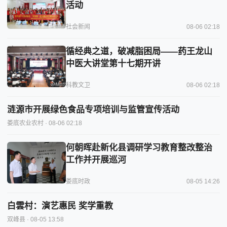
活动
社会新闻
08-06 02:18
循经典之道，破减脂困局——药王龙山
中医大讲堂第十七期开讲
科教文卫
08-06 02:18
涟源市开展绿色食品专项培训与监管宣传活动
娄底农业农村
· 08-06 02:18
何朝晖赴新化县调研学习教育整改整治
工作并开展巡河
娄底时政
08-05 14:26
白雲村：演艺惠民 奖学重教
双峰县
· 08-05 13:58