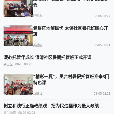
假
涟源市
08-05 08:27
党群阵地解民忧 太保社区暑托班暖心开
班
娄星区
08-05 08:21
暖心托管伴成长 澄清社区暑期托管班正式开课
娄星区
· 08-05 08:21
“精彩一夏”，吴合村暑假托管班迎来3门
特色课
双峰县
08-05 02:21
树立和践行正确政绩观丨把为民造福作为最大政绩
部门动态
· 08-05 02:02