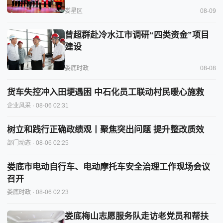
娄星区
08-09
曾超群赴冷水江市调研“四类资金”项目
建设
娄底时政
08-08
货车失控冲入田埂遇困 中石化员工联动村民暖心施救
企业风采
· 08-06 02:31
树立和践行正确政绩观丨聚焦突出问题 提升整改质效
部门动态
· 08-06 02:25
娄底市电动自行车、电动摩托车安全治理工作现场会议
召开
娄底时政
· 08-06 02:23
娄底梅山志愿服务队走访老党员和帮扶