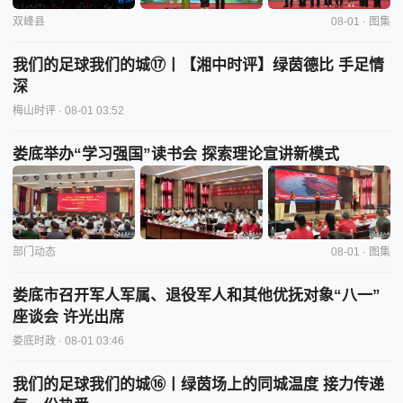
双峰县
08-01 · 图集
我们的足球我们的城⑰丨【湘中时评】绿茵德比 手足情
深
梅山时评
· 08-01 03:52
娄底举办“学习强国”读书会 探索理论宣讲新模式
部门动态
08-01 · 图集
娄底市召开军人军属、退役军人和其他优抚对象“八一”
座谈会 许光出席
娄底时政
· 08-01 03:46
我们的足球我们的城⑯丨绿茵场上的同城温度 接力传递