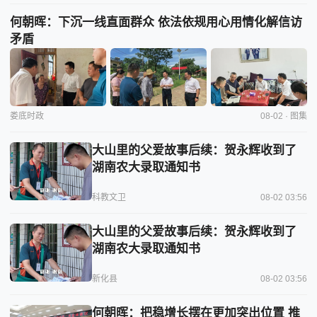
何朝晖：下沉一线直面群众 依法依规用心用情化解信访
矛盾
娄底时政
08-02 · 图集
大山里的父爱故事后续：贺永辉收到了
湖南农大录取通知书
科教文卫
08-02 03:56
大山里的父爱故事后续：贺永辉收到了
湖南农大录取通知书
新化县
08-02 03:56
何朝晖：把稳增长摆在更加突出位置 推