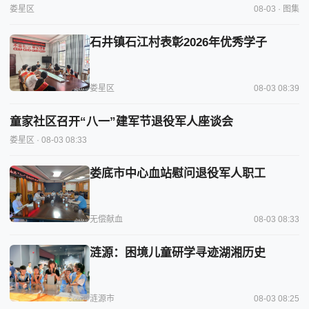
娄星区
08-03 · 图集
石井镇石江村表彰2026年优秀学子
娄星区
08-03 08:39
童家社区召开“八一”建军节退役军人座谈会
娄星区
· 08-03 08:33
娄底市中心血站慰问退役军人职工
无偿献血
08-03 08:33
涟源：困境儿童研学寻迹湖湘历史
涟源市
08-03 08:25