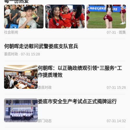
每一份热爱
社会新闻
07-31 · 图集
何朝晖走访慰问武警娄底支队官兵
娄底时政
· 07-31 15:28
何朝晖：以正确政绩观引领“三服务”工
作提质增效
娄底时政
07-31 15:26
娄底市安全生产考试点正式揭牌运行
部门动态
07-31 14:32