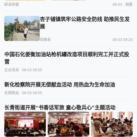
辟谣侠盟
08-03 · 图集
杏子铺镇筑牢公路安全防线 助推民生发
展
双峰县
08-03 09:20
中国石化娄衡加油站枪机罐改造项目顺利完工并正式投
营
企业风采
· 08-03 09:05
新化检察院开展无偿献血活动 用热血为生命加油
无偿献血
· 08-03 09:05
长青街道开展“书香话军旅 童心敬兵心”主题活动