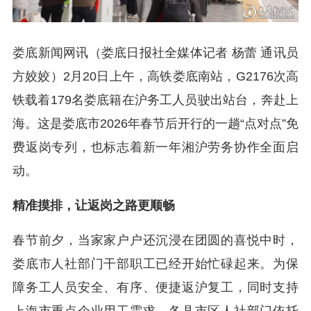
娄底新闻网讯（娄底日报社全媒体记者 杨蕾 通讯员
方姣姣）2月20日上午，高铁娄底南站，G2176次高
铁载着179名娄底籍在沪务工人员驶出站台，奔赴上
海。这是娄底市2026年春节后开行的一趟“点对点”免
费返岗专列，也标志着新一年湘沪劳务协作全面启
动。
精准摸排，让返岗之路更顺畅
春节前夕，当家家户户还沉浸在团圆的喜悦中时，
娄底市人社部门干部职工已经开始忙碌起来。为保
障务工人员安全、有序、便捷返沪复工，同时支持