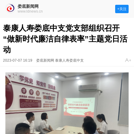
娄底新闻网
+关注
www.ldnews.cn
泰康人寿娄底中支党支部组织召开
“做新时代廉洁自律表率”主题党日活
动
2023-07-07 16:19
娄底新闻网 泰康人寿娄底中支