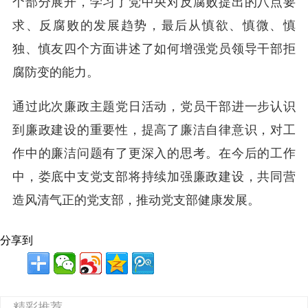
个部分展开，学习了党中央对反腐败提出的八点要
求、反腐败的发展趋势，最后从慎欲、慎微、慎
独、慎友四个方面讲述了如何增强党员领导干部拒
腐防变的能力。
通过此次廉政主题党日活动，党员干部进一步认识
到廉政建设的重要性，提高了廉洁自律意识，对工
作中的廉洁问题有了更深入的思考。在今后的工作
中，娄底中支党支部将持续加强廉政建设，共同营
造风清气正的党支部，推动党支部健康发展。
分享到
精彩推荐