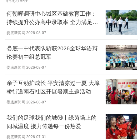
何朝晖调研中心城区基础教育工作：
持续提升公办高中录取率 全力满足群
众对优质教育的需求
娄底新闻网 2026-08-07
娄底一中代表队斩获2026全球华语辩
论赛初中组总冠军
娄底新闻网 2026-08-07
亲子互动护成长 平安清凉过一夏 大埠
桥街道南石社区开展暑期主题活动
娄底新闻网 2026-08-07
我们的足球我们的城⑯丨绿茵场上的
同城温度 接力传递每一份热爱
娄底新闻网 2026-07-31