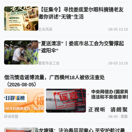
【征集令】寻找娄底爱尔眼科摘镜老友
邀你讲述“无镜”生活
企业风采
08-05 10:18
“夏送清凉”丨娄底市总工会为交警撑起
“遮阳伞”
娄底市总工会
08-05 10:18
借汛情造谣博流量，广西横州18人被依法查处
（2026·08·05）
辟谣侠盟
08-05 · 图集
龙塘镇：法治春风润童心 平安护航过暑