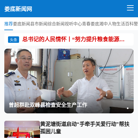
娄底新闻网
推荐
娄底新闻
县市新闻
综合新闻
视听中心
青春娄底
湘中人物
生活百科
警
总书记的人民情怀丨“努力提升粮食能源资源安全保障能力”
头条
曾超群赴双峰县检查安全生产工作
黄泥塘街道启动“手牵手关爱行动”帮扶
孤困儿童