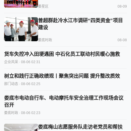
娄星区
08-09
曾超群赴冷水江市调研“四类资金”项目
建设
娄底时政
08-08
货车失控冲入田埂遇困 中石化员工联动村民暖心施救
企业风采
· 08-06 02:31
树立和践行正确政绩观丨聚焦突出问题 提升整改质效
部门动态
· 08-06 02:25
娄底市电动自行车、电动摩托车安全治理工作现场会议
召开
娄底时政
· 08-06 02:23
娄底梅山志愿服务队走访老党员和帮扶