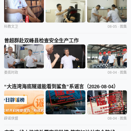
科教文卫
08-05 · 图集
曾超群赴双峰县检查安全生产工作
娄底时政
08-04 · 图集
“大连湾海底隧道能看到鲨鱼”系谣言（2026·08·04）
辟谣侠盟
08-04 · 图集