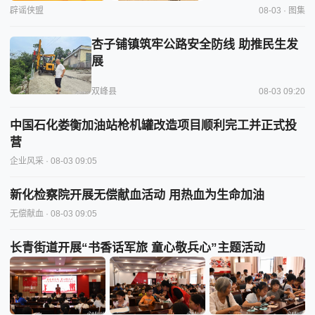
辟谣侠盟
08-03 · 图集
杏子铺镇筑牢公路安全防线 助推民生发
展
双峰县
08-03 09:20
中国石化娄衡加油站枪机罐改造项目顺利完工并正式投
营
企业风采
· 08-03 09:05
新化检察院开展无偿献血活动 用热血为生命加油
无偿献血
· 08-03 09:05
长青街道开展“书香话军旅 童心敬兵心”主题活动