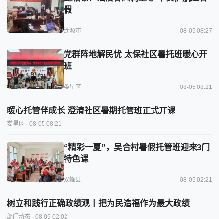
假
涟源市
08-05 08:27
党群阵地解民忧 太保社区暑托班暖心开
班
娄星区
08-05 08:21
暖心托管伴成长 澄清社区暑期托管班正式开课
娄星区
· 08-05 08:21
“精彩一夏”，吴合村暑假托管班迎来3门
特色课
双峰县
08-05 02:21
树立和践行正确政绩观丨把为民造福作为最大政绩
部门动态
· 08-05 02:02