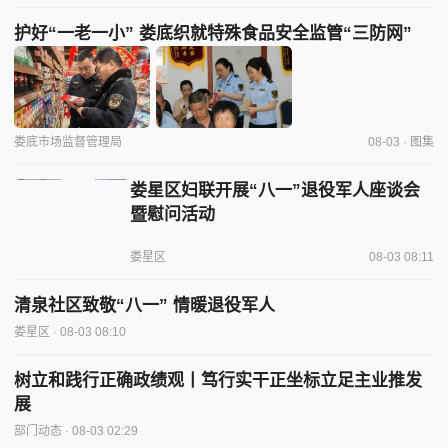
护好“一老一小” 娄底织就特殊食品安全监管“三防网”
娄底市场监督管理局
08-03 · 图集
娄星区妇联开展“八一”退役军人座谈会
暨慰问活动
娄星区
08-03 08:11
清泉社区致敬“八一” 情暖退役军人
娄星区
· 08-03 08:10
树立和践行正确政绩观丨笃行实干正坐标立足主业推发
展
部门动态
· 08-03 02:29