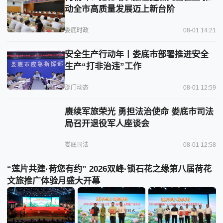
动全市高质量发展迈上新台阶
娄底时政
08-01 14:21
安全生产行动年丨娄底市部署推进安全
生产“打非治违”工作
部门动态
08-01 12:59
赓续军旅荣光 勇担法治使命 娄底市司法
局召开退役军人座谈会
娄底司法
08-01 12:58
“莲片共建·荷您有约” 2026双峰·锁石花之缘第八届荷花
文旅推广体验月盛大开幕