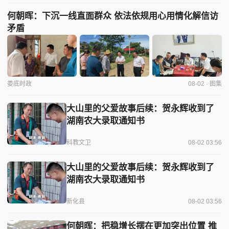
何朝晖：下沉一线直面群众 依法依规用心用情化解信访
矛盾
娄底时政
08-02 · 图集
大山里的父爱故事后续：贺永辉收到了
湖南农大录取通知书
科教文卫
08-02 03:56
大山里的父爱故事后续：贺永辉收到了
湖南农大录取通知书
新化县
08-02 03:56
何朝晖：把稳增长摆在更加突出位置 推