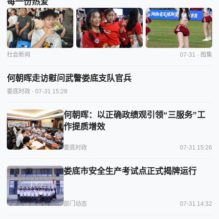
每一份热爱
社会新闻
07-31 · 图集
何朝晖走访慰问武警娄底支队官兵
娄底时政
· 07-31 15:28
何朝晖：以正确政绩观引领“三服务”工
作提质增效
娄底时政
07-31 15:26
娄底市安全生产考试点正式揭牌运行
部门动态
07-31 14:32