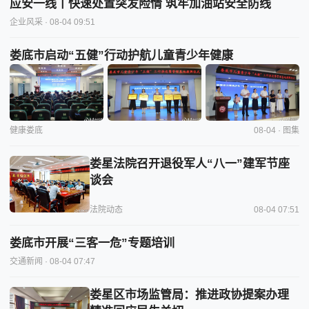
应安一线丨快速处置突发险情 筑牢加油站安全防线
企业风采
· 08-04 09:51
娄底市启动“五健”行动护航儿童青少年健康
健康娄底
08-04 · 图集
娄星法院召开退役军人“八一”建军节座
谈会
法院动态
08-04 07:51
娄底市开展“三客一危”专题培训
交通新闻
· 08-04 07:47
娄星区市场监管局：推进政协提案办理