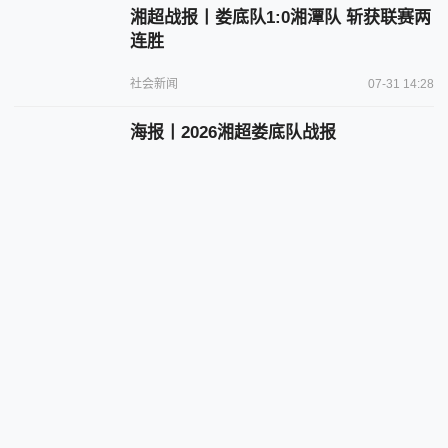
湘超战报丨娄底队1:0湘潭队 斩获联赛两
连胜
社会新闻
07-31 14:28
海报丨2026湘超娄底队战报
社会新闻
07-31 13:55
网传“河南两市可申领备孕补贴”不实
（2026·07·31）
辟谣侠盟
07-31 13:32
娄底代表队斩获全省住建砌筑工技能竞
赛团体二等奖
部门动态
07-31 13:03