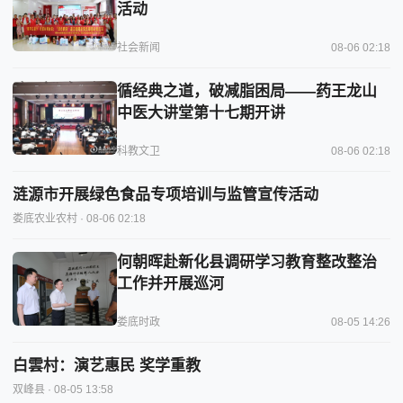
活动
社会新闻
08-06 02:18
循经典之道，破减脂困局——药王龙山
中医大讲堂第十七期开讲
科教文卫
08-06 02:18
涟源市开展绿色食品专项培训与监管宣传活动
娄底农业农村
· 08-06 02:18
何朝晖赴新化县调研学习教育整改整治
工作并开展巡河
娄底时政
08-05 14:26
白雲村：演艺惠民 奖学重教
双峰县
· 08-05 13:58