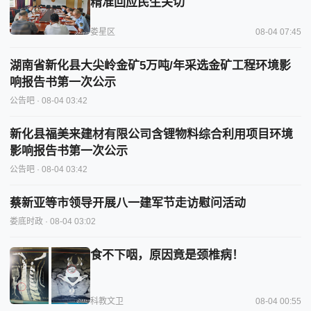
精准回应民生关切
娄星区
08-04 07:45
湖南省新化县大尖岭金矿5万吨/年采选金矿工程环境影
响报告书第一次公示
公告吧
· 08-04 03:42
新化县福美来建材有限公司含锂物料综合利用项目环境
影响报告书第一次公示
公告吧
· 08-04 03:42
蔡新亚等市领导开展八一建军节走访慰问活动
娄底时政
· 08-04 03:02
食不下咽，原因竟是颈椎病！
科教文卫
08-04 00:55