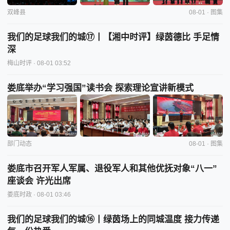
双峰县
08-01 · 图集
我们的足球我们的城⑰丨【湘中时评】绿茵德比 手足情
深
梅山时评
· 08-01 03:52
娄底举办“学习强国”读书会 探索理论宣讲新模式
部门动态
08-01 · 图集
娄底市召开军人军属、退役军人和其他优抚对象“八一”
座谈会 许光出席
娄底时政
· 08-01 03:46
我们的足球我们的城⑯丨绿茵场上的同城温度 接力传递