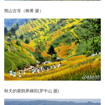
熊山古寺（柳勇 摄）
秋天的紫鹊界梯田(罗中山 摄)