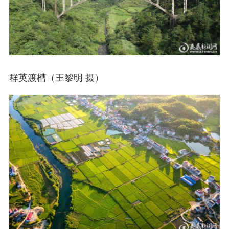
群英渡槽（王黎明 摄）