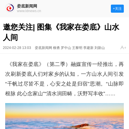
娄底新闻网
+关注
www.ldnews.cn
邀您关注| 图集《我家在娄底》山水
人间
2024-02-28 13:03
娄底新闻网 柳勇 罗中山 王黎明 李建新 刘新山
《我家在娄底》（第
二季）融媒宣传一经推出，再
次刷新娄底人们对家乡的认知，一方山水人间引发
“
千帆过尽皆不是，心安之处是归宿
”思潮。“山脉即
根脉 此心念家山”“清水润田畴，沃野写丰收”……