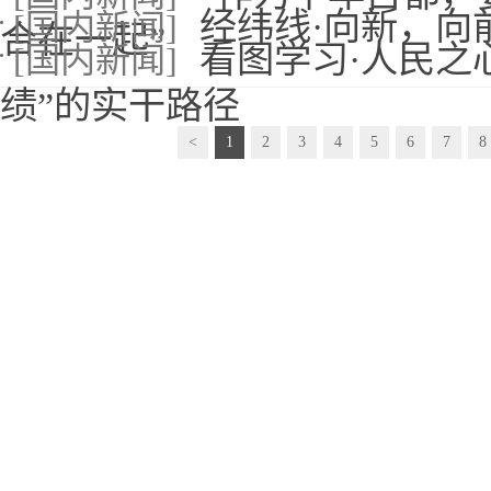
经纬线·向新，向
[国内新闻]
合在一起”
看图学习·人民之
[国内新闻]
绩”的实干路径
<
1
2
3
4
5
6
7
8