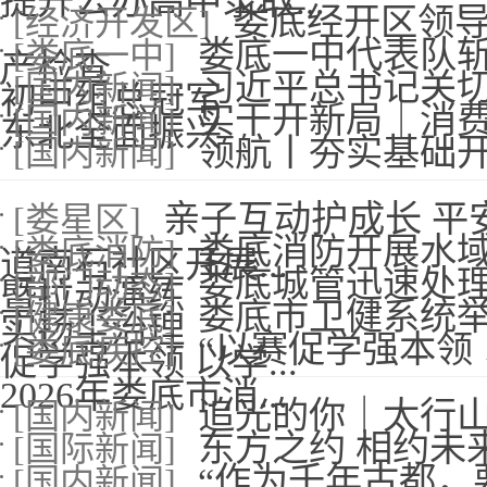
提升公办高中录取...
娄底经开区领导
[经济开发区]
娄底一中代表队斩
[娄底一中]
产检查
习近平总书记关
[国内新闻]
初中组总冠军
实干开新局｜消
[国内新闻]
东北全面振兴
领航丨夯实基础
[国内新闻]
亲子互动护成长 平
[娄星区]
娄底消防开展水
[娄底消防]
道南石社区开展...
娄底城管迅速处理
[部门动态]
暨拉动演练
娄底市卫健系统
[健康娄底]
实扬尘治理
“以赛促学强本领
[娄底疾控]
促学强本领 以学...
2026年娄底市消...
追光的你｜太行
[国内新闻]
东方之约 相约未
[国际新闻]
“作为千年古都，
[国内新闻]