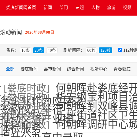
娄底新闻网首页
新闻
部门
专题
人物
旅游
视频
滚动新闻
2026年08月08日
条数：
10条
20条
40条
刷新间隔：
60秒
120秒
111
秒
全部
娄底新闻
县市新闻
综合新闻
视听中心
青春娄底
车行娄底
吃喝玩乐
文坛艺苑
企业风采
财经金融
民生地
何朝晖赴娄底经
[娄底时政]
华安钢宝利项目
[娄底时政]
其他
省运会
务企业作为应尽之...
何朝晖到双峰县
[娄底时政]
签约仪式举行
乐坪街道社区卫
[健康娄底]
推动文旅产业提...
何朝晖调研中心
[娄底时政]
体检服务