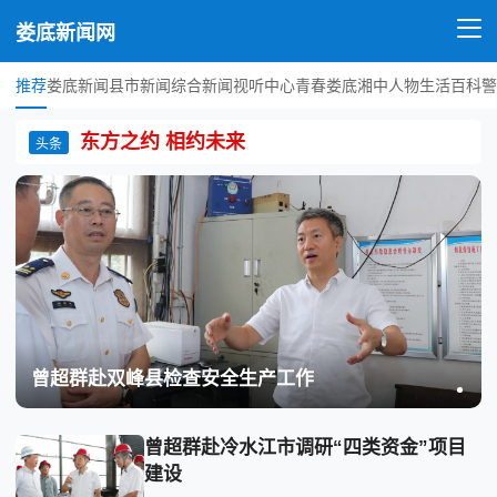
娄底新闻网
推荐
娄底新闻
县市新闻
综合新闻
视听中心
青春娄底
湘中人物
生活百科
警
东方之约 相约未来
头条
曾超群赴双峰县检查安全生产工作
曾超群赴冷水江市调研“四类资金”项目
建设