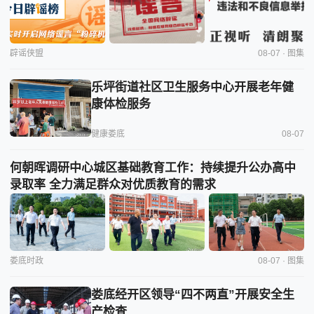
辟谣侠盟
08-07 · 图集
乐坪街道社区卫生服务中心开展老年健
康体检服务
健康娄底
08-07
何朝晖调研中心城区基础教育工作：持续提升公办高中
录取率 全力满足群众对优质教育的需求
娄底时政
08-07 · 图集
娄底经开区领导“四不两直”开展安全生
产检查