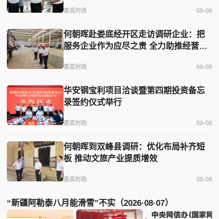
娄底时政
08-08
何朝晖赴娄底经开区走访调研企业：把
服务企业作为应尽之责 全力助推经营主
体稳健发展
娄底时政
08-08
华安钢宝利项目洽谈暨第四期投资备忘
录签约仪式举行
娄底时政
08-08
何朝晖到双峰县调研：优化布局补齐短
板 推动文旅产业提质增效
娄底时政
08-08
“新疆阿勒泰八月能滑雪”不实（2026·08·07）