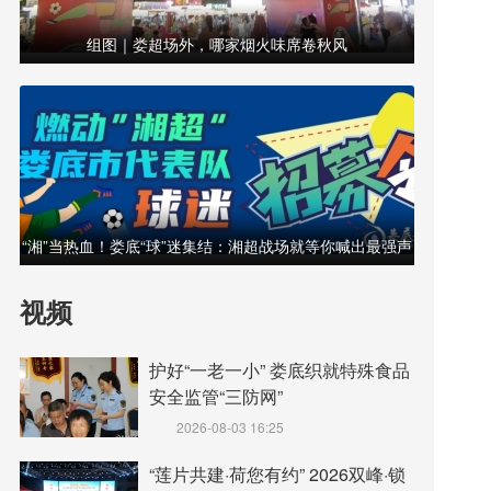
组图｜娄超场外，哪家烟火味席卷秋风
“湘”当热血！娄底“球”迷集结：湘超战场就等你喊出最强声
浪！
视频
护好“一老一小” 娄底织就特殊食品
安全监管“三防网”
2026-08-03 16:25
“莲片共建·荷您有约” 2026双峰·锁