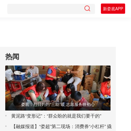
新娄底APP
热闻
娄底：烈日灼灼“三助”暖 志愿服务映初心
黄泥路“变形记”：“群众盼的就是我们要干的”
【融媒报道】“娄超”第二现场：消费券“小杠杆” 撬