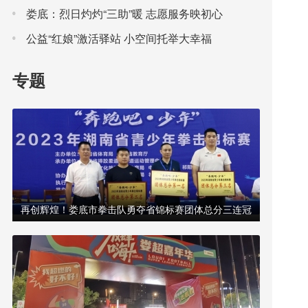
动夜间消费大市场
娄底：烈日灼灼“三助”暖 志愿服务映初心
公益“红娘”激活驿站 小空间托举大幸福
专题
再创辉煌！娄底市拳击队勇夺省锦标赛团体总分三连冠