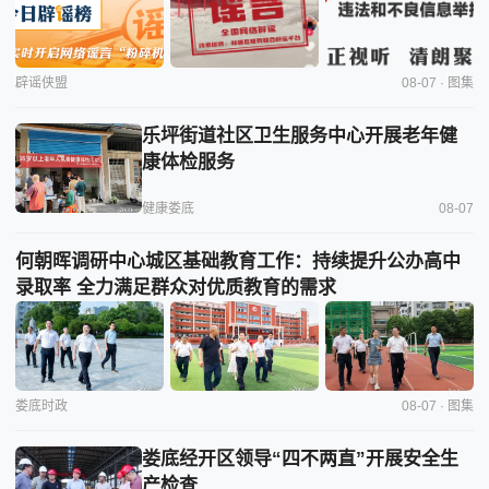
辟谣侠盟
08-07 · 图集
乐坪街道社区卫生服务中心开展老年健
康体检服务
健康娄底
08-07
何朝晖调研中心城区基础教育工作：持续提升公办高中
录取率 全力满足群众对优质教育的需求
娄底时政
08-07 · 图集
娄底经开区领导“四不两直”开展安全生
产检查