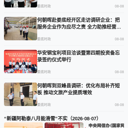
娄底时政
08-08
何朝晖赴娄底经开区走访调研企业：把
服务企业作为应尽之责 全力助推经营主
体稳健发展
娄底时政
08-08
华安钢宝利项目洽谈暨第四期投资备忘
录签约仪式举行
娄底时政
08-08
何朝晖到双峰县调研：优化布局补齐短
板 推动文旅产业提质增效
娄底时政
08-08
“新疆阿勒泰八月能滑雪”不实（2026·08·07）