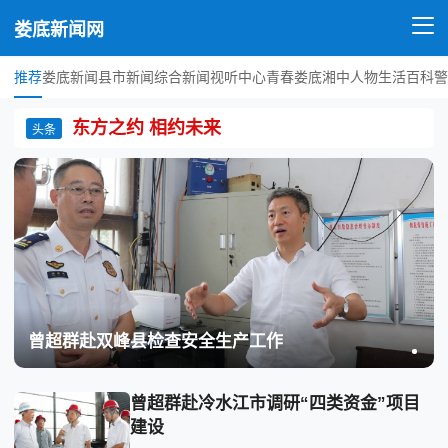
娄底新闻网
推荐
娄底新闻
县市新闻
综合新闻
视听中心
青春娄底
湘中人物
生活百科
警
东方之约 相约未来
头条
曾超群赴双峰县检查安全生产工作
曾超群赴冷水江市调研“四类资金”项目
建设