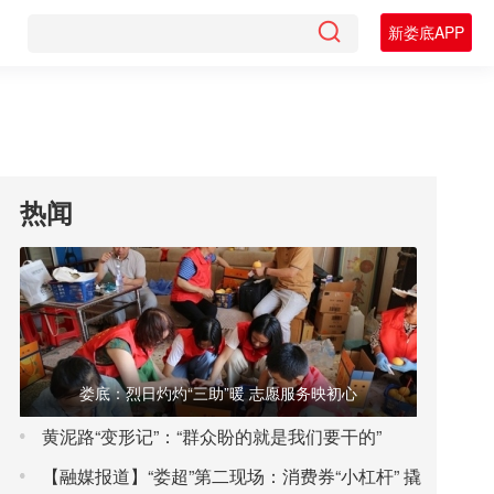
新娄底APP
热闻
娄底：烈日灼灼“三助”暖 志愿服务映初心
黄泥路“变形记”：“群众盼的就是我们要干的”
【融媒报道】“娄超”第二现场：消费券“小杠杆” 撬