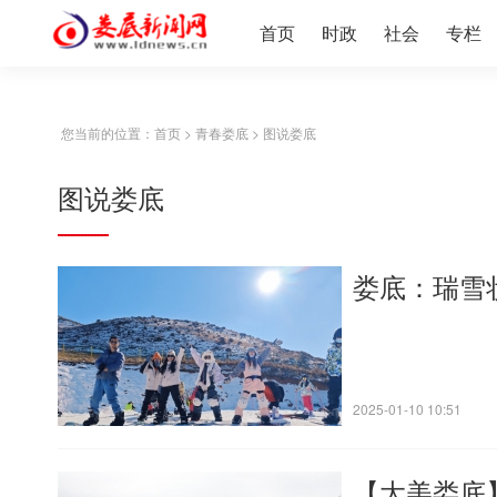
首页
时政
社会
专栏
您当前的位置：
首页
>
青春娄底
>
图说娄底
图说娄底
娄底：瑞雪
2025-01-10 10:51
【大美娄底