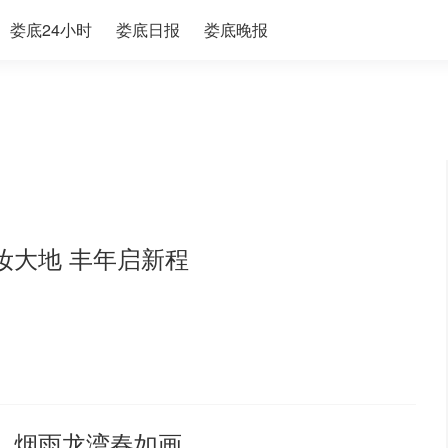
娄底24小时
娄底日报
娄底晚报
妆大地 丰年启新程
】烟雨龙湾春如画