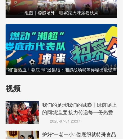
组图｜娄超场外，哪家烟火味席卷秋风
“湘”当热血！娄底“球”迷集结：湘超战场就等你喊出最强声
浪！
视频
我们的足球我们的城⑯丨绿茵场上
的同城温度 接力传递每一份热爱
2026-07-31 23:37
护好“一老一小” 娄底织就特殊食品