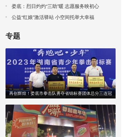
动夜间消费大市场
娄底：烈日灼灼“三助”暖 志愿服务映初心
公益“红娘”激活驿站 小空间托举大幸福
专题
再创辉煌！娄底市拳击队勇夺省锦标赛团体总分三连冠