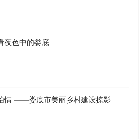
看夜色中的娄底
怡情 ——娄底市美丽乡村建设掠影