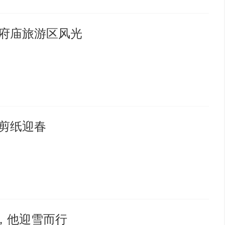
水府庙旅游区风光
|剪纸迎春
，他迎雪而行