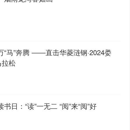
“马”奔腾 ——直击华菱涟钢·2024娄
马拉松
书日：“读”一无二 “阅”来“阅”好